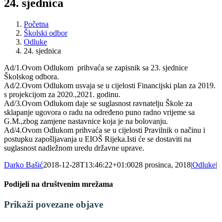
24. sjednica
Početna
Školski odbor
Odluke
24. sjednica
Ad/1.Ovom Odlukom prihvaća se zapisnik sa 23. sjednice
Školskog odbora.
Ad/2.Ovom Odlukom usvaja se u cijelosti Financijski plan za 2019.
s projekcijom za 2020.,2021. godinu.
Ad/3.Ovom Odlukom daje se suglasnost ravnatelju Škole za
sklapanje ugovora o radu na određeno puno radno vrijeme sa
G.M.,zbog zamjene nastavnice koja je na bolovanju.
Ad/4.Ovom Odlukom prihvaća se u cijelosti Pravilnik o načinu i
postupku zapošljavanja u EIOŠ Rijeka.Isti će se dostaviti na
suglasnost nadležnom uredu državne uprave.
Darko Bašić
2018-12-28T13:46:22+01:00
28 prosinca, 2018
|
Odluke
|
Podijeli na društvenim mrežama
Facebook
X
LinkedIn
WhatsApp
Tumblr
Pinterest
Email:
Prikaži povezane objave