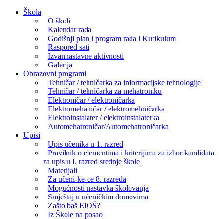
Skip
Škola
to
O školi
content
Kalendar rada
Godišnji plan i program rada i Kurikulum
Raspored sati
Izvannastavne aktivnosti
Galerija
Obrazovni programi
Tehničar / tehničarka za informacijske tehnologije
Tehničar / tehničarka za mehatroniku
Elektroničar / elektroničarka
Elektromehaničar / elektromehničarka
Elektroinstalater / elektroinstalaterka
Automehatroničar/Automehatroničarka
Upisi
Upis učenika u 1. razred
Pravilnik o elementima i kriterijima za izbor kandidata
za upis u I. razred srednje škole
Materijali
Za učeni-ke-ce 8. razreda
Mogućnosti nastavka školovanja
Smještaj u učeničkim domovima
Zašto baš EIOŠ?
Iz Škole na posao