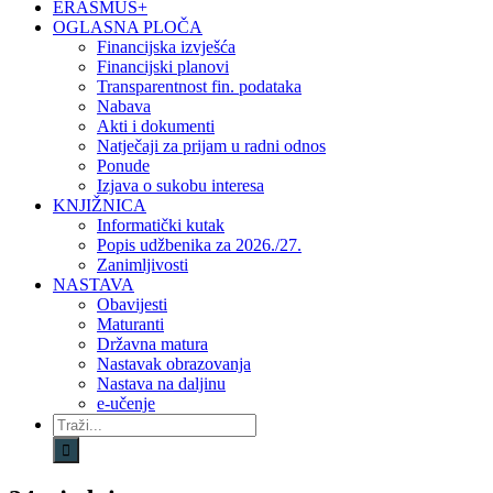
ERASMUS+
OGLASNA PLOČA
Financijska izvješća
Financijski planovi
Transparentnost fin. podataka
Nabava
Akti i dokumenti
Natječaji za prijam u radni odnos
Ponude
Izjava o sukobu interesa
KNJIŽNICA
Informatički kutak
Popis udžbenika za 2026./27.
Zanimljivosti
NASTAVA
Obavijesti
Maturanti
Državna matura
Nastavak obrazovanja
Nastava na daljinu
e-učenje
Traži...