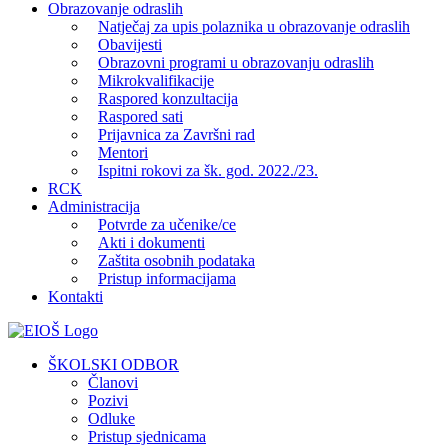
Obrazovanje odraslih
Natječaj za upis polaznika u obrazovanje odraslih
Obavijesti
Obrazovni programi u obrazovanju odraslih
Mikrokvalifikacije
Raspored konzultacija
Raspored sati
Prijavnica za Završni rad
Mentori
Ispitni rokovi za šk. god. 2022./23.
RCK
Administracija
Potvrde za učenike/ce
Akti i dokumenti
Zaštita osobnih podataka
Pristup informacijama
Kontakti
Facebook
YouTube
X
Pinterest
ŠKOLSKI ODBOR
Članovi
Pozivi
Odluke
Pristup sjednicama