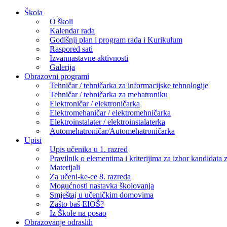
Skip
Škola
to
O školi
content
Kalendar rada
Godišnji plan i program rada i Kurikulum
Raspored sati
Izvannastavne aktivnosti
Galerija
Obrazovni programi
Tehničar / tehničarka za informacijske tehnologije
Tehničar / tehničarka za mehatroniku
Elektroničar / elektroničarka
Elektromehaničar / elektromehničarka
Elektroinstalater / elektroinstalaterka
Automehatroničar/Automehatroničarka
Upisi
Upis učenika u 1. razred
Pravilnik o elementima i kriterijima za izbor kandidata z
Materijali
Za učeni-ke-ce 8. razreda
Mogućnosti nastavka školovanja
Smještaj u učeničkim domovima
Zašto baš EIOŠ?
Iz Škole na posao
Obrazovanje odraslih