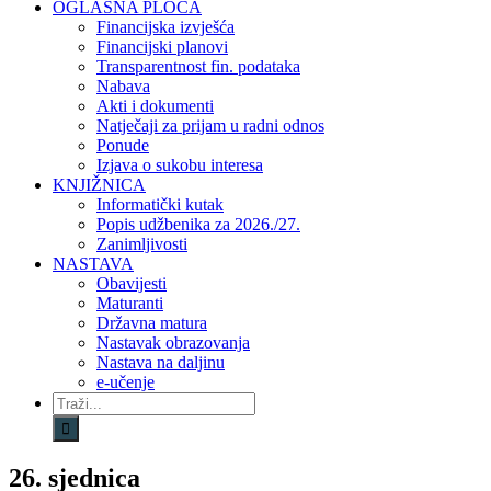
OGLASNA PLOČA
Financijska izvješća
Financijski planovi
Transparentnost fin. podataka
Nabava
Akti i dokumenti
Natječaji za prijam u radni odnos
Ponude
Izjava o sukobu interesa
KNJIŽNICA
Informatički kutak
Popis udžbenika za 2026./27.
Zanimljivosti
NASTAVA
Obavijesti
Maturanti
Državna matura
Nastavak obrazovanja
Nastava na daljinu
e-učenje
Traži...
26. sjednica