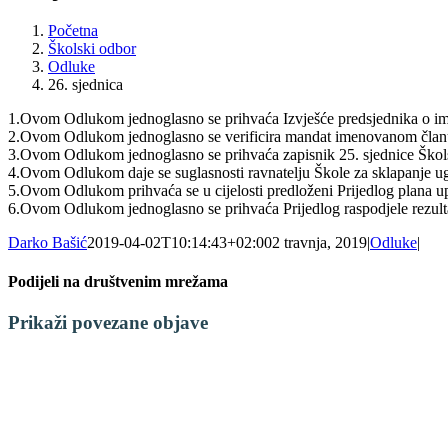
Početna
Školski odbor
Odluke
26. sjednica
1.Ovom Odlukom jednoglasno se prihvaća Izvješće predsjednika o im
2.Ovom Odlukom jednoglasno se verificira mandat imenovanom članu 
3.Ovom Odlukom jednoglasno se prihvaća zapisnik 25. sjednice Škol
4.Ovom Odlukom daje se suglasnosti ravnatelju Škole za sklapanje u
5.Ovom Odlukom prihvaća se u cijelosti predloženi Prijedlog plana up
6.Ovom Odlukom jednoglasno se prihvaća Prijedlog raspodjele rezult
Darko Bašić
2019-04-02T10:14:43+02:00
2 travnja, 2019
|
Odluke
|
Podijeli na društvenim mrežama
Facebook
X
LinkedIn
WhatsApp
Tumblr
Pinterest
Email:
Prikaži povezane objave