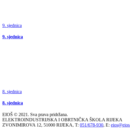
9. sjednica
9. sjednica
8. sjednica
8. sjednica
EIOŠ © 2021. Sva prava pridržana.
ELEKTROINDUSTRIJSKA I OBRTNIČKA ŠKOLA RIJEKA
ZVONIMIROVA 12, 51000 RIJEKA, T:
051/678-930
, E:
eios@eios