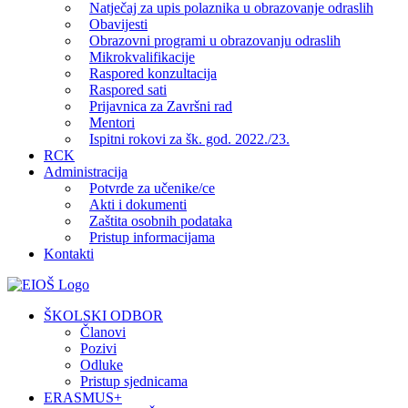
Natječaj za upis polaznika u obrazovanje odraslih
Obavijesti
Obrazovni programi u obrazovanju odraslih
Mikrokvalifikacije
Raspored konzultacija
Raspored sati
Prijavnica za Završni rad
Mentori
Ispitni rokovi za šk. god. 2022./23.
RCK
Administracija
Potvrde za učenike/ce
Akti i dokumenti
Zaštita osobnih podataka
Pristup informacijama
Kontakti
Facebook
YouTube
X
Pinterest
ŠKOLSKI ODBOR
Članovi
Pozivi
Odluke
Pristup sjednicama
ERASMUS+