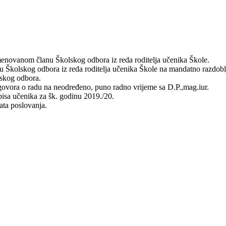
enovanom članu Školskog odbora iz reda roditelja učenika Škole.
Školskog odbora iz reda roditelja učenika Škole na mandatno razdobl
skog odbora.
govora o radu na neodređeno, puno radno vrijeme sa D.P.,mag.iur.
isa učenika za šk. godinu 2019./20.
ata poslovanja.