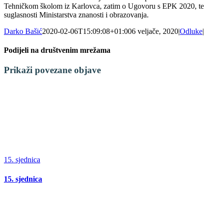
Tehničkom školom iz Karlovca, zatim o Ugovoru s EPK 2020, te
suglasnosti Ministarstva znanosti i obrazovanja.
Darko Bašić
2020-02-06T15:09:08+01:00
6 veljače, 2020
|
Odluke
|
Podijeli na društvenim mrežama
Facebook
X
LinkedIn
WhatsApp
Tumblr
Pinterest
Email:
Prikaži povezane objave
15. sjednica
15. sjednica