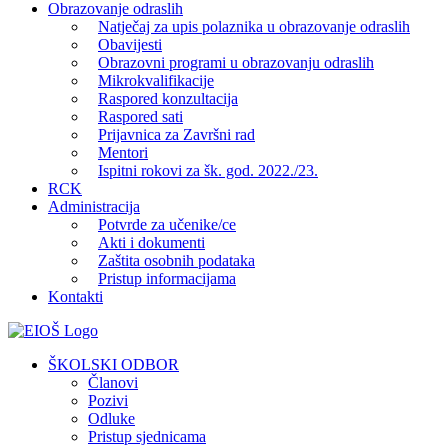
Obrazovanje odraslih
Natječaj za upis polaznika u obrazovanje odraslih
Obavijesti
Obrazovni programi u obrazovanju odraslih
Mikrokvalifikacije
Raspored konzultacija
Raspored sati
Prijavnica za Završni rad
Mentori
Ispitni rokovi za šk. god. 2022./23.
RCK
Administracija
Potvrde za učenike/ce
Akti i dokumenti
Zaštita osobnih podataka
Pristup informacijama
Kontakti
Facebook
YouTube
X
Pinterest
ŠKOLSKI ODBOR
Članovi
Pozivi
Odluke
Pristup sjednicama