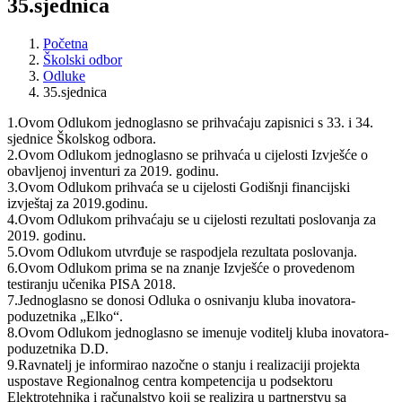
35.sjednica
Početna
Školski odbor
Odluke
35.sjednica
1.Ovom Odlukom jednoglasno se prihvaćaju zapisnici s 33. i 34.
sjednice Školskog odbora.
2.Ovom Odlukom jednoglasno se prihvaća u cijelosti Izvješće o
obavljenoj inventuri za 2019. godinu.
3.Ovom Odlukom prihvaća se u cijelosti Godišnji financijski
izvještaj za 2019.godinu.
4.Ovom Odlukom prihvaćaju se u cijelosti rezultati poslovanja za
2019. godinu.
5.Ovom Odlukom utvrđuje se raspodjela rezultata poslovanja.
6.Ovom Odlukom prima se na znanje Izvješće o provedenom
testiranju učenika PISA 2018.
7.Jednoglasno se donosi Odluka o osnivanju kluba inovatora-
poduzetnika „Elko“.
8.Ovom Odlukom jednoglasno se imenuje voditelj kluba inovatora-
poduzetnika D.D.
9.Ravnatelj je informirao nazočne o stanju i realizaciji projekta
uspostave Regionalnog centra kompetencija u podsektoru
Elektrotehnika i računalstvo koji se realizira u partnerstvu sa