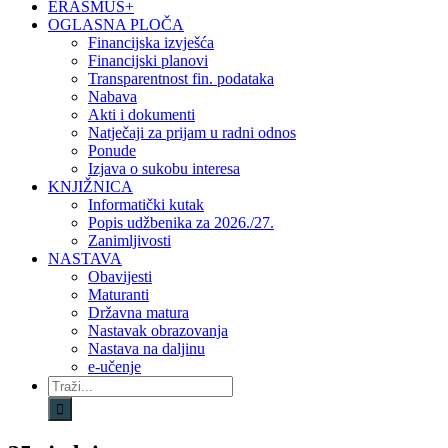
ERASMUS+
OGLASNA PLOČA
Financijska izvješća
Financijski planovi
Transparentnost fin. podataka
Nabava
Akti i dokumenti
Natječaji za prijam u radni odnos
Ponude
Izjava o sukobu interesa
KNJIŽNICA
Informatički kutak
Popis udžbenika za 2026./27.
Zanimljivosti
NASTAVA
Obavijesti
Maturanti
Državna matura
Nastavak obrazovanja
Nastava na daljinu
e-učenje
Traži...