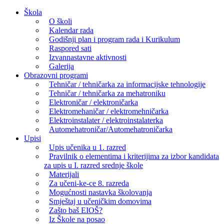
Skip
Škola
to
O školi
content
Kalendar rada
Godišnji plan i program rada i Kurikulum
Raspored sati
Izvannastavne aktivnosti
Galerija
Obrazovni programi
Tehničar / tehničarka za informacijske tehnologije
Tehničar / tehničarka za mehatroniku
Elektroničar / elektroničarka
Elektromehaničar / elektromehničarka
Elektroinstalater / elektroinstalaterka
Automehatroničar/Automehatroničarka
Upisi
Upis učenika u 1. razred
Pravilnik o elementima i kriterijima za izbor kandidata
za upis u I. razred srednje škole
Materijali
Za učeni-ke-ce 8. razreda
Mogućnosti nastavka školovanja
Smještaj u učeničkim domovima
Zašto baš EIOŠ?
Iz Škole na posao