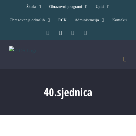
Skip
Škola
Obrazovni programi
Upisi
to
Obrazovanje odraslih
RCK
Administracija
Kontakti
content
Facebook
YouTube
X
Pinterest
40.sjednica