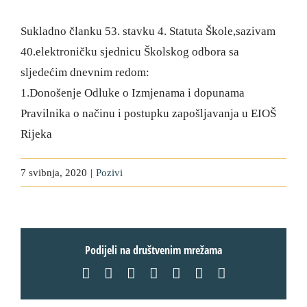
Sukladno članku 53. stavku 4. Statuta Škole,sazivam
40.elektroničku sjednicu Školskog odbora sa
sljedećim dnevnim redom:
1.Donošenje Odluke o Izmjenama i dopunama
Pravilnika o načinu i postupku zapošljavanja u EIOŠ
Rijeka
7 svibnja, 2020
|
Pozivi
Podijeli na društvenim mrežama
Facebook
X
LinkedIn
WhatsApp
Tumblr
Pinterest
Email: