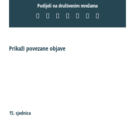
Podijeli na društvenim mrežama
Facebook
X
LinkedIn
WhatsApp
Tumblr
Pinterest
Email:
Prikaži povezane objave
15. sjednica
1