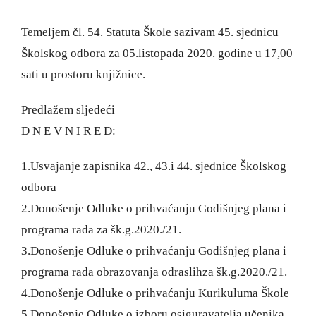
Temeljem čl. 54. Statuta Škole sazivam 45. sjednicu
Školskog odbora za 05.listopada 2020. godine u 17,00
sati u prostoru knjižnice.
Predlažem sljedeći
D N E V N I R E D:
1.Usvajanje zapisnika 42., 43.i 44. sjednice Školskog
odbora
2.Donošenje Odluke o prihvaćanju Godišnjeg plana i
programa rada za šk.g.2020./21.
3.Donošenje Odluke o prihvaćanju Godišnjeg plana i
programa rada obrazovanja odraslihza šk.g.2020./21.
4.Donošenje Odluke o prihvaćanju Kurikuluma Škole
5.Donošenje Odluke o izboru osiguravatelja učenika