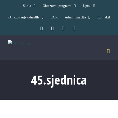
Skip
Škola
Obrazovni programi
Upisi
to
Obrazovanje odraslih
RCK
Administracija
Kontakti
content
Facebook
YouTube
X
Pinterest
45.sjednica