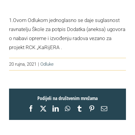
1.Ovom Odlukom jednoglasno se daje suglasnost
ravnatelju Škole za potpis Dodatka (aneksa) ugovora
o nabavi opreme i izvođenju radova vezano za
projekt RCK „KaRijERA .
20 rujna, 2021
|
Odluke
Podijeli na društvenim mrežama
Facebook
X
LinkedIn
WhatsApp
Tumblr
Pinterest
Email: