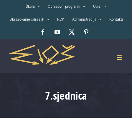
Skip
Škola
Obrazovni programi
Upisi
to
Obrazovanje odraslih
RCK
Administracija
Kontakti
content
Facebook
YouTube
X
Pinterest
7.sjednica