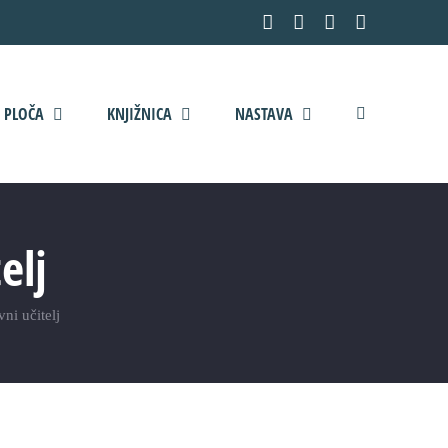
Facebook
YouTube
X
Pinterest
 PLOČA
KNJIŽNICA
NASTAVA
elj
vni učitelj