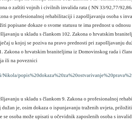
ona o zaštiti vojnih i civilnih invalida rata ( NN 33/92,77/92,8
kona o profesionalnoj rehabilitaciji i zapošljavanju osoba s i
riložiti popisane dokaze o svome statusu te ima prednost u odnos
ošljavanju u skladu s člankom 102. Zakona o hrvatskim branite
tječaj u kojoj se poziva na pravo prednosti pri zapošljavanju du
1. Zakona o hrvatskim braniteljima iz Domovinskog rada i člano
a ili na poveznici
umenti/Nikola/popis%20dokaza%20za%20ostvarivanje%20prav
šljavanju u skladu s člankom 9. Zakona o profesionalnoj rehabi
j dužan je, osim dokaza o ispunjavanju traženih uvjeta, priložit
e se osoba može upisati u očevidnik zaposlenih osoba s invalidit