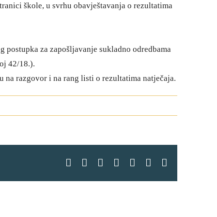
ranici škole, u svrhu obavještavanja o rezultatima
jnog postupka za zapošljavanje sukladno odredbama
oj 42/18.).
na razgovor i na rang listi o rezultatima natječaja.
Facebook
X
LinkedIn
WhatsApp
Tumblr
Pinterest
Email: