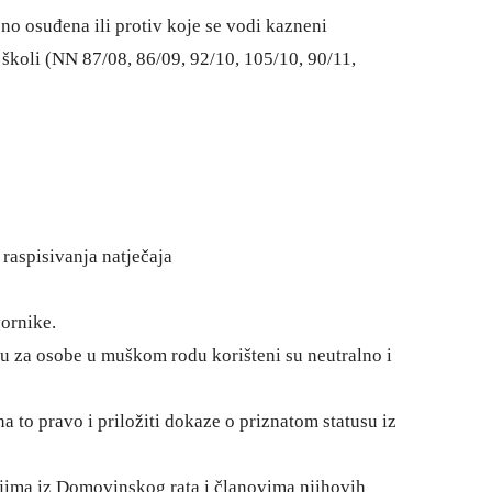
no osuđena ili protiv koje se vodi kazneni
školi (NN 87/08, 86/09, 92/10, 105/10, 90/11,
raspisivanja natječaja
vornike.
ju za osobe u muškom rodu korišteni su neutralno i
 to pravo i priložiti dokaze o priznatom statusu iz
ljima iz Domovinskog rata i članovima njihovih