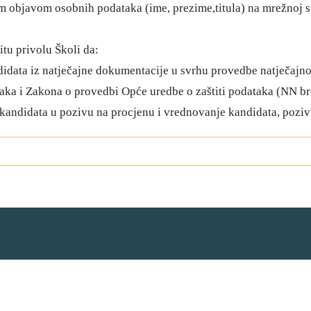
om objavom osobnih podataka (ime, prezime,titula) na mrežnoj st
itu privolu Školi da:
ndidata iz natječajne dokumentacije u svrhu provedbe natječa
aka i Zakona o provedbi Opće uredbe o zaštiti podataka (NN br
e kandidata u pozivu na procjenu i vrednovanje kandidata, pozivu 