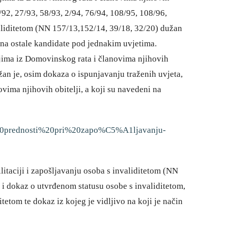
6/92, 27/93, 58/93, 2/94, 76/94, 108/95, 108/96,
nvaliditetom (NN 157/13,152/14, 39/18, 32/20) dužan
u na ostale kandidate pod jednakim uvjetima.
ljima iz Domovinskog rata i članovima njihovih
žan je, osim dokaza o ispunjavanju traženih uvjeta,
vima njihovih obitelji, a koji su navedeni na
a%20prednosti%20pri%20zapo%C5%A1ljavanju-
litaciji i zapošljavanju osoba s invaliditetom (NN
i i dokaz o utvrđenom statusu osobe s invaliditetom,
etom te dokaz iz kojeg je vidljivo na koji je način