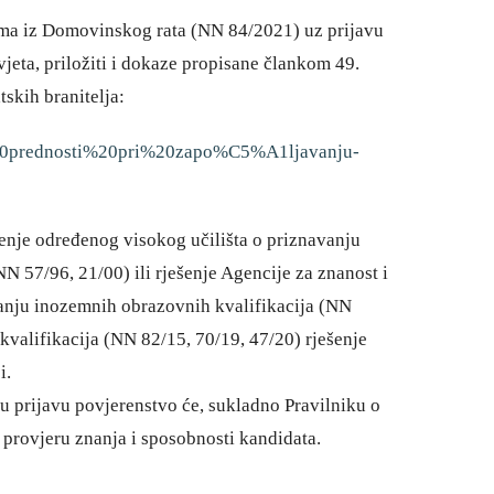
cima iz Domovinskog rata (NN 84/2021) uz prijavu
vjeta, priložiti i dokaze propisane člankom 49.
skih branitelja:
a%20prednosti%20pri%20zapo%C5%A1ljavanju-
šenje određenog visokog učilišta o priznavanju
N 57/96, 21/00) ili rješenje Agencije za znanost i
anju inozemnih obrazovnih kvalifikacija (NN
valifikacija (NN 82/15, 70/19, 47/20) rješenje
i.
u prijavu povjerenstvo će, sukladno Pravilniku o
 provjeru znanja i sposobnosti kandidata.