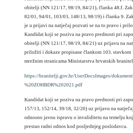
obitelji (NN 121/17, 98/19, 84/21), članka 48.f. Zak
82/01, 94/01, 103/03, 148/13, 98/19) i članka 9. Za
je u prijavi na natječaj pozvati se na to pravo i p
Kandidat koji se poziva na pravo prednosti pri zap
obitelji (NN 121/17, 98/19, 84/21) uz prijavu na na
priložiti i dokaze propisane člankom 103. stavkom 
mrežnim stranicama Ministarstva hrvatskih branitelj
https://branitelji.gov.hr/UserDocsImages/dok
%20ZOHBDR%202021.pdf
Kandidat koji se poziva na pravo prednosti pri zapo
157/13, 152/14, 39/18, 32/20) uz prijavu na natječa
odnosno javnu ispravu o invaliditetu na temelju koj
prestao radni odnos kod posljednjeg poslodavca.