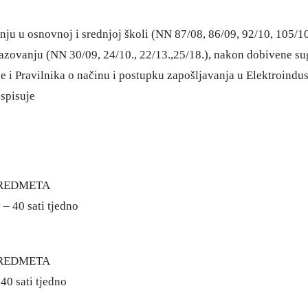
ju u osnovnoj i srednjoj školi (NN 87/08, 86/09, 92/10, 105/10,
zovanju (NN 30/09, 24/10., 22/13.,25/18.), nakon dobivene sug
i Pravilnika o načinu i postupku zapošljavanja u Elektroindustr
aspisuje
PREDMETA
 – 40 sati tjedno
PREDMETA
40 sati tjedno