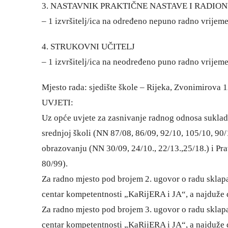
3. NASTAVNIK PRAKTIČNE NASTAVE I RADION
– 1 izvršitelj/ica na određeno nepuno radno vrijeme
4. STRUKOVNI UČITELJ
– 1 izvršitelj/ica na neodređeno puno radno vrijeme
Mjesto rada: sjedište škole – Rijeka, Zvonimirova 
UVJETI:
Uz opće uvjete za zasnivanje radnog odnosa suklad
srednjoj školi (NN 87/08, 86/09, 92/10, 105/10, 90/
obrazovanju (NN 30/09, 24/10., 22/13.,25/18.) i P
80/99).
Za radno mjesto pod brojem 2. ugovor o radu sklap
centar kompetentnosti „KaRijERA i JA“, a najduže d
Za radno mjesto pod brojem 3. ugovor o radu sklap
centar kompetentnosti „KaRijERA i JA“, a najduže d