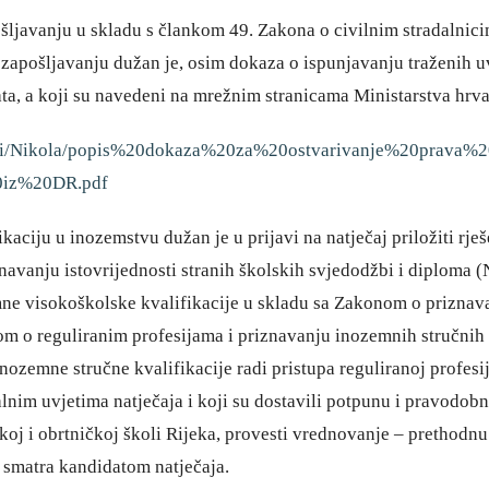
ošljavanju u skladu s člankom 49. Zakona o civilnim stradalni
i zapošljavanju dužan je, osim dokaza o ispunjavanju traženih u
a, a koji su navedeni na mrežnim stranicama Ministarstva hrvat
umenti/Nikola/popis%20dokaza%20za%20ostvarivanje%20prav
0iz%20DR.pdf
aciju u inozemstvu dužan je u prijavi na natječaj priložiti rje
avanju istovrijednosti stranih školskih svjedodžbi i diploma (N
ne visokoškolske kvalifikacije u skladu sa Zakonom o priznav
m o reguliranim profesijama i priznavanju inozemnih stručnih k
nozemne stručne kvalifikacije radi pristupa reguliranoj profesij
lnim uvjetima natječaja i koji su dostavili potpunu i pravodobn
koj i obrtničkoj školi Rijeka, provesti vrednovanje – prethodnu
 smatra kandidatom natječaja.