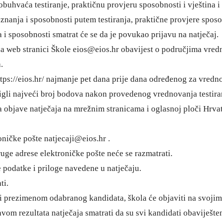
buhvaća testiranje, praktičnu provjeru sposobnosti i vještina i 
znanja i sposobnosti putem testiranja, praktične provjere sposobn
 i sposobnosti smatrat će se da je povukao prijavu na natječaj.
na web stranici Škole
eios@eios.hr
obavijest o područjima vred
.
tps://eios.hr/
najmanje pet dana prije dana određenog za vredn
tigli najveći broj bodova nakon provedenog vrednovanja testiran
a objave natječaja na mrežnim stranicama i oglasnoj ploči Hrva
roničke pošte
natjecaji@eios.hr
.
uge adrese elektroničke pošte neće se razmatrati.
 podatke i priloge navedene u natječaju.
ti.
i prezimenom odabranog kandidata, škola će objaviti na svojim
vom rezultata natječaja smatrati da su svi kandidati obaviješte