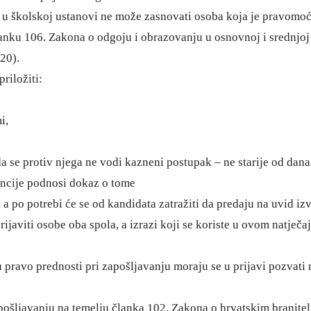
 školskoj ustanovi ne može zasnovati osoba koja je pravomoć
anku 106. Zakona o odgoju i obrazovanju u osnovnoj i srednjoj 
20).
riložiti:
i,
 se protiv njega ne vodi kazneni postupak – ne starije od dana 
ncije podnosi dokaz o tome
, a po potrebi će se od kandidata zatražiti da predaju na uvid iz
javiti osobe oba spola, a izrazi koji se koriste u ovom natječa
ravo prednosti pri zapošljavanju moraju se u prijavi pozvati na
apošljavanju na temelju članka 102. Zakona o hrvatskim branite