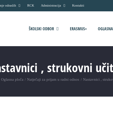
nje odraslih
RCK
Administracija
Kontakti
ŠKOLSKI ODBOR
ERASMUS+
OGLASNA
stavnici , strukovni učit
Oglasna ploča
Natječaji za prijam u radni odnos
Nastavnici , struko