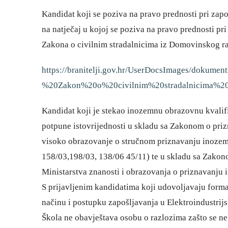
Kandidat koji se poziva na pravo prednosti pri zap
na natječaj u kojoj se poziva na pravo prednosti pr
Zakona o civilnim stradalnicima iz Domovinskog rat
https://branitelji.gov.hr/UserDocsImages/dok
%20Zakon%20o%20civilnim%20stradalnicima%2
Kandidat koji je stekao inozemnu obrazovnu kvalifik
potpune istovrijednosti u skladu sa Zakonom o prizn
visoko obrazovanje o stručnom priznavanju inozem
158/03,198/03, 138/06 45/11) te u skladu sa Zakono
Ministarstva znanosti i obrazovanja o priznavanju i
S prijavljenim kandidatima koji udovoljavaju forma
načinu i postupku zapošljavanja u Elektroindustrijs
Škola ne obavještava osobu o razlozima zašto se ne