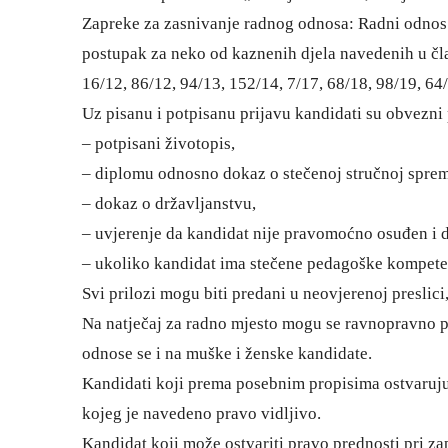
Zapreke za zasnivanje radnog odnosa: Radni odnos u
postupak za neko od kaznenih djela navedenih u čl
16/12, 86/12, 94/13, 152/14, 7/17, 68/18, 98/19, 64/
Uz pisanu i potpisanu prijavu kandidati su obvezni p
– potpisani životopis,
– diplomu odnosno dokaz o stečenoj stručnoj sprem
– dokaz o državljanstvu,
– uvjerenje da kandidat nije pravomoćno osuđen i da
– ukoliko kandidat ima stečene pedagoške kompete
Svi prilozi mogu biti predani u neovjerenoj preslici
Na natječaj za radno mjesto mogu se ravnopravno pri
odnose se i na muške i ženske kandidate.
Kandidati koji prema posebnim propisima ostvaruju p
kojeg je navedeno pravo vidljivo.
Kandidat koji može ostvariti pravo prednosti pri z