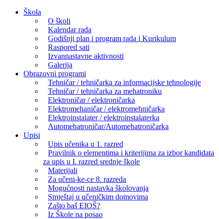
Skip
Škola
to
O školi
content
Kalendar rada
Godišnji plan i program rada i Kurikulum
Raspored sati
Izvannastavne aktivnosti
Galerija
Obrazovni programi
Tehničar / tehničarka za informacijske tehnologije
Tehničar / tehničarka za mehatroniku
Elektroničar / elektroničarka
Elektromehaničar / elektromehničarka
Elektroinstalater / elektroinstalaterka
Automehatroničar/Automehatroničarka
Upisi
Upis učenika u 1. razred
Pravilnik o elementima i kriterijima za izbor kandidata
za upis u I. razred srednje škole
Materijali
Za učeni-ke-ce 8. razreda
Mogućnosti nastavka školovanja
Smještaj u učeničkim domovima
Zašto baš EIOŠ?
Iz Škole na posao