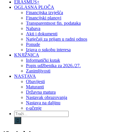
ERASMUS+
OGLASNA PLOČA
Financijska izvješća
Financijski planovi
Transparentnost fin. podataka
Nabava
Akti i dokumenti
Natječaji za prijam u radni odnos
Ponude
Izjava o sukobu interesa
KNJIŽNICA
Informatički kutak
Popis udžbenika za 2026./27.
Zanimljivosti
NASTAVA
Obavijesti
Maturanti
Državna matura
Nastavak obrazovanja
Nastava na daljinu
e-učenje
Traži...