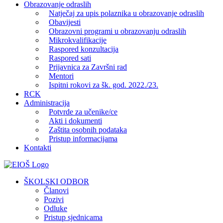
Obrazovanje odraslih
Natječaj za upis polaznika u obrazovanje odraslih
Obavijesti
Obrazovni programi u obrazovanju odraslih
Mikrokvalifikacije
Raspored konzultacija
Raspored sati
Prijavnica za Završni rad
Mentori
Ispitni rokovi za šk. god. 2022./23.
RCK
Administracija
Potvrde za učenike/ce
Akti i dokumenti
Zaštita osobnih podataka
Pristup informacijama
Kontakti
Facebook
YouTube
X
Pinterest
ŠKOLSKI ODBOR
Članovi
Pozivi
Odluke
Pristup sjednicama