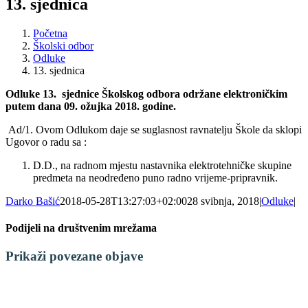
13. sjednica
Početna
Školski odbor
Odluke
13. sjednica
Odluke 13.
sjednice Školskog odbora održane elektroničkim
putem dana 09. ožujka 2018. godine.
Ad/1. Ovom Odlukom daje se suglasnost ravnatelju Škole da sklopi
Ugovor o radu sa :
D.D., na radnom mjestu nastavnika elektrotehničke skupine
predmeta na neodređeno puno radno vrijeme-pripravnik.
Darko Bašić
2018-05-28T13:27:03+02:00
28 svibnja, 2018
|
Odluke
|
Podijeli na društvenim mrežama
Facebook
X
LinkedIn
WhatsApp
Tumblr
Pinterest
Email:
Prikaži povezane objave