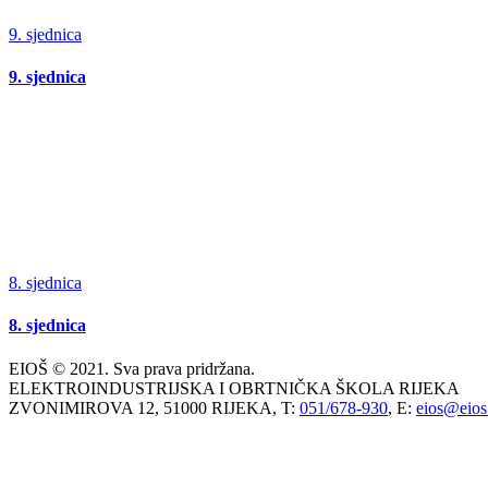
9. sjednica
9. sjednica
8. sjednica
8. sjednica
EIOŠ © 2021. Sva prava pridržana.
ELEKTROINDUSTRIJSKA I OBRTNIČKA ŠKOLA RIJEKA
ZVONIMIROVA 12, 51000 RIJEKA, T:
051/678-930
, E:
eios@eios