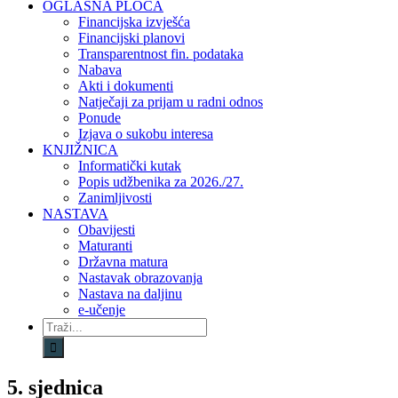
OGLASNA PLOČA
Financijska izvješća
Financijski planovi
Transparentnost fin. podataka
Nabava
Akti i dokumenti
Natječaji za prijam u radni odnos
Ponude
Izjava o sukobu interesa
KNJIŽNICA
Informatički kutak
Popis udžbenika za 2026./27.
Zanimljivosti
NASTAVA
Obavijesti
Maturanti
Državna matura
Nastavak obrazovanja
Nastava na daljinu
e-učenje
Traži...
5. sjednica