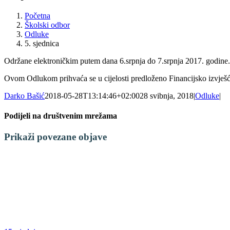
Početna
Školski odbor
Odluke
5. sjednica
Održane elektroničkim putem dana 6.srpnja do 7.srpnja 2017. godine.
Ovom Odlukom prihvaća se u cijelosti predloženo Financijsko izvješć
Darko Bašić
2018-05-28T13:14:46+02:00
28 svibnja, 2018
|
Odluke
|
Podijeli na društvenim mrežama
Facebook
X
LinkedIn
WhatsApp
Tumblr
Pinterest
Email:
Prikaži povezane objave