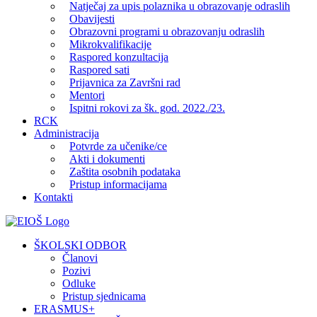
Natječaj za upis polaznika u obrazovanje odraslih
Obavijesti
Obrazovni programi u obrazovanju odraslih
Mikrokvalifikacije
Raspored konzultacija
Raspored sati
Prijavnica za Završni rad
Mentori
Ispitni rokovi za šk. god. 2022./23.
RCK
Administracija
Potvrde za učenike/ce
Akti i dokumenti
Zaštita osobnih podataka
Pristup informacijama
Kontakti
Facebook
YouTube
X
Pinterest
ŠKOLSKI ODBOR
Članovi
Pozivi
Odluke
Pristup sjednicama
ERASMUS+