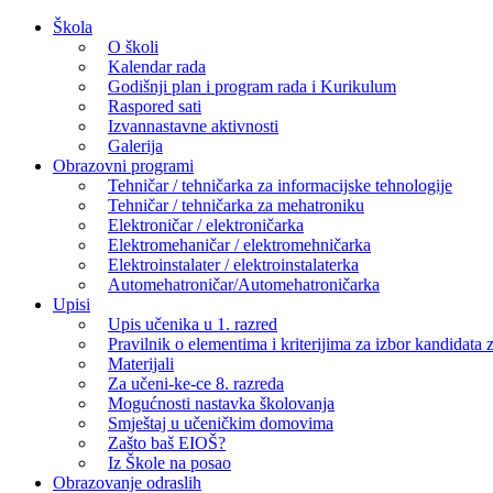
Skip
Škola
to
O školi
content
Kalendar rada
Godišnji plan i program rada i Kurikulum
Raspored sati
Izvannastavne aktivnosti
Galerija
Obrazovni programi
Tehničar / tehničarka za informacijske tehnologije
Tehničar / tehničarka za mehatroniku
Elektroničar / elektroničarka
Elektromehaničar / elektromehničarka
Elektroinstalater / elektroinstalaterka
Automehatroničar/Automehatroničarka
Upisi
Upis učenika u 1. razred
Pravilnik o elementima i kriterijima za izbor kandidata z
Materijali
Za učeni-ke-ce 8. razreda
Mogućnosti nastavka školovanja
Smještaj u učeničkim domovima
Zašto baš EIOŠ?
Iz Škole na posao
Obrazovanje odraslih