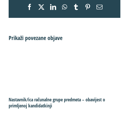
Facebook
X
LinkedIn
WhatsApp
Tumblr
Pinterest
Email:
Prikaži povezane objave
Nastavnik/ica računalne grupe predmeta – obavijest o
S
primljenoj kandidatkinji
p