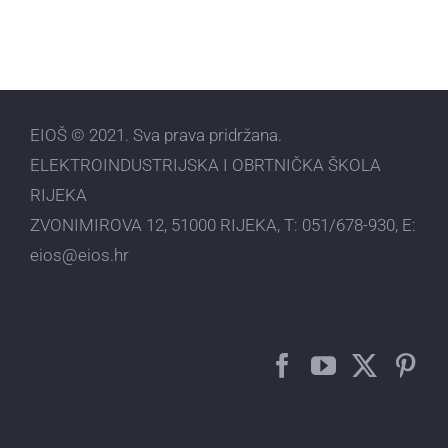
EIOŠ © 2021. Sva prava pridržana.
ELEKTROINDUSTRIJSKA I OBRTNIČKA ŠKOLA
RIJEKA
ZVONIMIROVA 12, 51000 RIJEKA, T:
051/678-930
, E:
eios@eios.hr