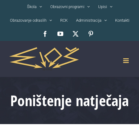
Skip
Škola
Obrazovni programi
Upisi
to
Obrazovanje odraslih
RCK
Administracija
Kontakti
content
Facebook
YouTube
X
Pinterest
Poništenje natječaja