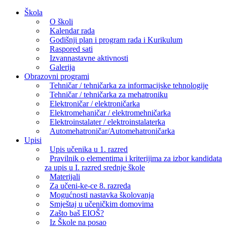
Skip
Škola
to
O školi
content
Kalendar rada
Godišnji plan i program rada i Kurikulum
Raspored sati
Izvannastavne aktivnosti
Galerija
Obrazovni programi
Tehničar / tehničarka za informacijske tehnologije
Tehničar / tehničarka za mehatroniku
Elektroničar / elektroničarka
Elektromehaničar / elektromehničarka
Elektroinstalater / elektroinstalaterka
Automehatroničar/Automehatroničarka
Upisi
Upis učenika u 1. razred
Pravilnik o elementima i kriterijima za izbor kandidata
za upis u I. razred srednje škole
Materijali
Za učeni-ke-ce 8. razreda
Mogućnosti nastavka školovanja
Smještaj u učeničkim domovima
Zašto baš EIOŠ?
Iz Škole na posao