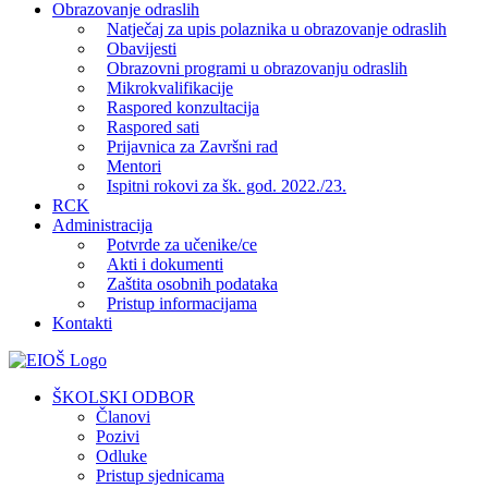
Obrazovanje odraslih
Natječaj za upis polaznika u obrazovanje odraslih
Obavijesti
Obrazovni programi u obrazovanju odraslih
Mikrokvalifikacije
Raspored konzultacija
Raspored sati
Prijavnica za Završni rad
Mentori
Ispitni rokovi za šk. god. 2022./23.
RCK
Administracija
Potvrde za učenike/ce
Akti i dokumenti
Zaštita osobnih podataka
Pristup informacijama
Kontakti
Facebook
YouTube
X
Pinterest
ŠKOLSKI ODBOR
Članovi
Pozivi
Odluke
Pristup sjednicama