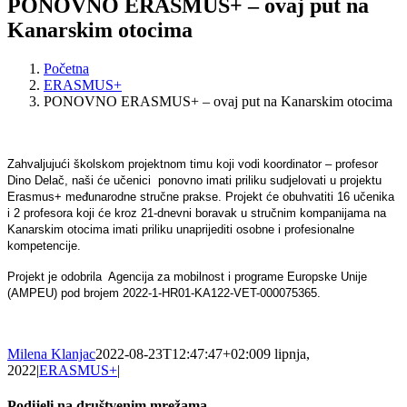
PONOVNO ERASMUS+ – ovaj put na
Kanarskim otocima
Početna
ERASMUS+
PONOVNO ERASMUS+ – ovaj put na Kanarskim otocima
Zahvaljujući školskom projektnom timu koji vodi koordinator – profesor
Dino Delač, naši će učenici ponovno imati priliku sudjelovati u projektu
Erasmus+ međunarodne stručne prakse. Projekt će obuhvatiti 16 učenika
i 2 profesora koji će kroz 21-dnevni boravak u stručnim kompanijama na
Kanarskim otocima imati priliku unaprijediti osobne i profesionalne
kompetencije.
Projekt je odobrila Agencija za mobilnost i programe Europske Unije
(AMPEU) pod brojem 2022-1-HR01-KA122-VET-000075365.
Milena Klanjac
2022-08-23T12:47:47+02:00
9 lipnja,
2022
|
ERASMUS+
|
Podijeli na društvenim mrežama