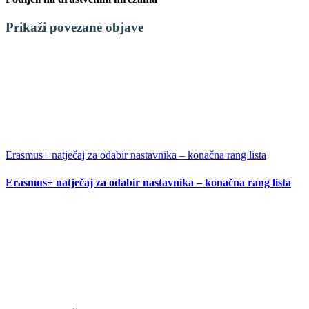
Facebook
X
LinkedIn
WhatsApp
Tumblr
Pinterest
Email:
Prikaži povezane objave
Erasmus+ natječaj za odabir nastavnika – konačna rang lista
Erasmus+ natječaj za odabir nastavnika – konačna rang lista