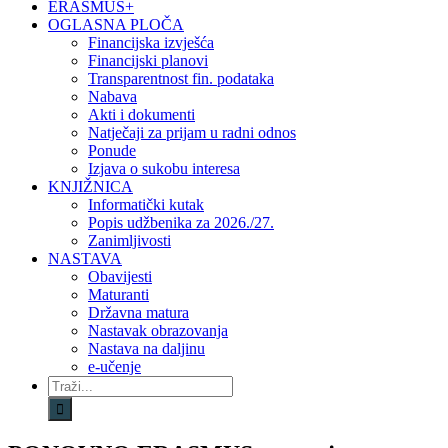
ERASMUS+
OGLASNA PLOČA
Financijska izvješća
Financijski planovi
Transparentnost fin. podataka
Nabava
Akti i dokumenti
Natječaji za prijam u radni odnos
Ponude
Izjava o sukobu interesa
KNJIŽNICA
Informatički kutak
Popis udžbenika za 2026./27.
Zanimljivosti
NASTAVA
Obavijesti
Maturanti
Državna matura
Nastavak obrazovanja
Nastava na daljinu
e-učenje
Traži...