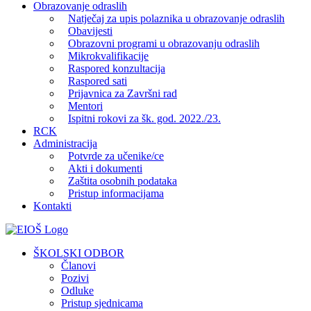
Obrazovanje odraslih
Natječaj za upis polaznika u obrazovanje odraslih
Obavijesti
Obrazovni programi u obrazovanju odraslih
Mikrokvalifikacije
Raspored konzultacija
Raspored sati
Prijavnica za Završni rad
Mentori
Ispitni rokovi za šk. god. 2022./23.
RCK
Administracija
Potvrde za učenike/ce
Akti i dokumenti
Zaštita osobnih podataka
Pristup informacijama
Kontakti
Facebook
YouTube
X
Pinterest
ŠKOLSKI ODBOR
Članovi
Pozivi
Odluke
Pristup sjednicama