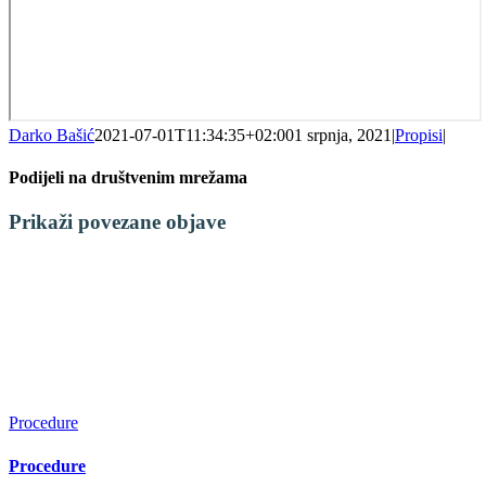
Darko Bašić
2021-07-01T11:34:35+02:00
1 srpnja, 2021
|
Propisi
|
Podijeli na društvenim mrežama
Facebook
X
LinkedIn
WhatsApp
Tumblr
Pinterest
Email:
Prikaži povezane objave
Procedure
Procedure