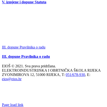
V. izmjene i dopune Statuta
III. dopune Pravilnika o radu
III. dopune Pravilnika o radu
EIOŠ © 2021. Sva prava pridržana.
ELEKTROINDUSTRIJSKA I OBRTNIČKA ŠKOLA RIJEKA
ZVONIMIROVA 12, 51000 RIJEKA, T:
051/678-930
, E:
eios@eios.hr
Page load link