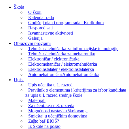
Skip
Škola
to
O školi
content
Kalendar rada
Godišnji plan i program rada i Kurikulum
Raspored sati
Izvannastavne aktivnosti
Galerija
Obrazovni programi
Tehničar / tehničarka za informacijske tehnologije
Tehničar / tehničarka za mehatroniku
Elektroničar / elektroničarka
Elektromehaničar / elektromehničarka
Elektroinstalater / elektroinstalaterka
Automehatroničar/Automehatroničarka
Upisi
Upis učenika u 1. razred
Pravilnik o elementima i kriterijima za izbor kandidata
za upis u I. razred srednje škole
Materijali
Za učeni-ke-ce 8. razreda
Mogućnosti nastavka školovanja
Smještaj u učeničkim domovima
Zašto baš EIOŠ?
Iz Škole na posao