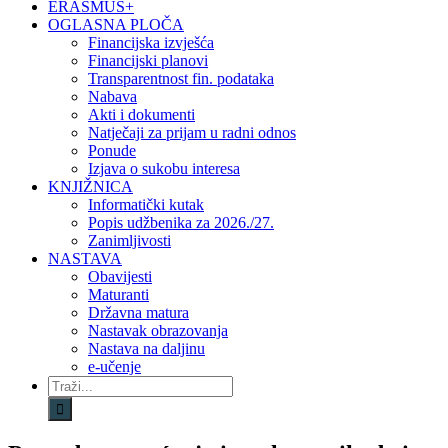
ERASMUS+
OGLASNA PLOČA
Financijska izvješća
Financijski planovi
Transparentnost fin. podataka
Nabava
Akti i dokumenti
Natječaji za prijam u radni odnos
Ponude
Izjava o sukobu interesa
KNJIŽNICA
Informatički kutak
Popis udžbenika za 2026./27.
Zanimljivosti
NASTAVA
Obavijesti
Maturanti
Državna matura
Nastavak obrazovanja
Nastava na daljinu
e-učenje
Traži...