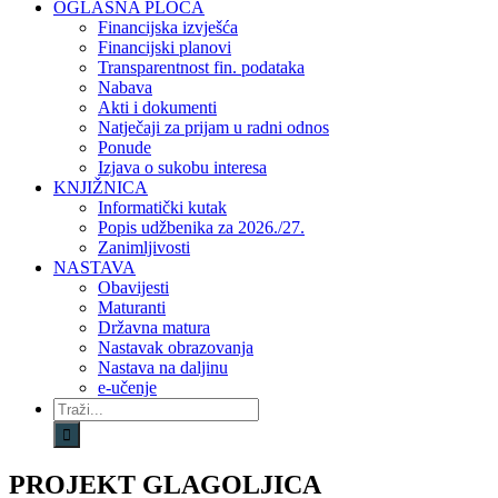
OGLASNA PLOČA
Financijska izvješća
Financijski planovi
Transparentnost fin. podataka
Nabava
Akti i dokumenti
Natječaji za prijam u radni odnos
Ponude
Izjava o sukobu interesa
KNJIŽNICA
Informatički kutak
Popis udžbenika za 2026./27.
Zanimljivosti
NASTAVA
Obavijesti
Maturanti
Državna matura
Nastavak obrazovanja
Nastava na daljinu
e-učenje
Traži...
PROJEKT GLAGOLJICA