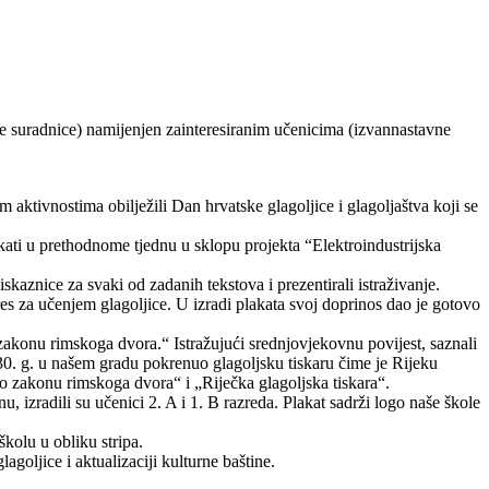
e suradnice) namijenjen zainteresiranim učenicima (izvannastavne
tivnostima obilježili Dan hrvatske glagoljice i glagoljaštva koji se
akati u prethodnome tjednu u sklopu projekta “Elektroindustrijska
kaznice za svaki od zadanih tekstova i prezentirali istraživanje.
res za učenjem glagoljice. U izradi plakata svoj doprinos dao je gotovo
o zakonu rimskoga dvora.“ Istražujući srednjovjekovnu povijest, saznali
530. g. u našem gradu pokrenuo glagoljsku tiskaru čime je Rijeku
po zakonu rimskoga dvora“ i „Riječka glagoljska tiskara“.
 izradili su učenici 2. A i 1. B razreda. Plakat sadrži logo naše škole
kolu u obliku stripa.
goljice i aktualizaciji kulturne baštine.