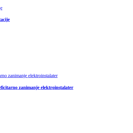
je
acije
arno zanimanje elektroinstalater
ficitarno zanimanje elektroinstalater