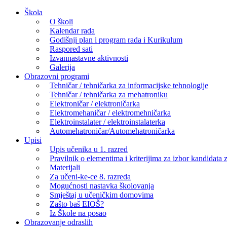
Skip
Škola
to
O školi
content
Kalendar rada
Godišnji plan i program rada i Kurikulum
Raspored sati
Izvannastavne aktivnosti
Galerija
Obrazovni programi
Tehničar / tehničarka za informacijske tehnologije
Tehničar / tehničarka za mehatroniku
Elektroničar / elektroničarka
Elektromehaničar / elektromehničarka
Elektroinstalater / elektroinstalaterka
Automehatroničar/Automehatroničarka
Upisi
Upis učenika u 1. razred
Pravilnik o elementima i kriterijima za izbor kandidata z
Materijali
Za učeni-ke-ce 8. razreda
Mogućnosti nastavka školovanja
Smještaj u učeničkim domovima
Zašto baš EIOŠ?
Iz Škole na posao
Obrazovanje odraslih