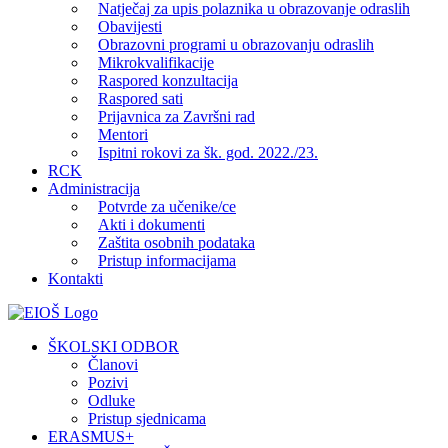
Natječaj za upis polaznika u obrazovanje odraslih
Obavijesti
Obrazovni programi u obrazovanju odraslih
Mikrokvalifikacije
Raspored konzultacija
Raspored sati
Prijavnica za Završni rad
Mentori
Ispitni rokovi za šk. god. 2022./23.
RCK
Administracija
Potvrde za učenike/ce
Akti i dokumenti
Zaštita osobnih podataka
Pristup informacijama
Kontakti
Facebook
YouTube
X
Pinterest
ŠKOLSKI ODBOR
Članovi
Pozivi
Odluke
Pristup sjednicama
ERASMUS+