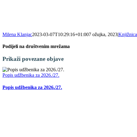
Milena Klanjac
2023-03-07T10:29:16+01:00
7 ožujka, 2023
|
Knjižnica
Podijeli na društvenim mrežama
Facebook
X
LinkedIn
WhatsApp
Tumblr
Pinterest
Email:
Prikaži povezane objave
Popis udžbenika za 2026./27.
Popis udžbenika za 2026./27.