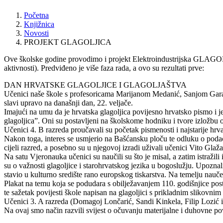
Početna
Knjižnica
Novosti
PROJEKT GLAGOLJICA
Ove školske godine provodimo i projekt Elektroindustrijska GLAGOLJI
aktivnosti). Predviđeno je više faza rada, a ovo su rezultati prve:
DAN HRVATSKE GLAGOLJICE I GLAGOLJAŠTVA
Učenici naše škole s profesoricama Marijanom Medanić, Sanjom Garac, 
slavi upravo na današnji dan, 22. veljače.
Imajući na umu da je hrvatska glagoljica povijesno hrvatsko pismo i j
glagoljica”. Oni su postavljeni na školskome hodniku i tvore izložbu o 
Učenici 4. B razreda proučavali su početak pismenosti i najstarije hrv
Nakon toga, interes se usmjerio na Bašćansku ploču te odluku o podacim
cijeli razred, a posebno su u njegovoj izradi uživali učenici Vito Gla
Na satu Vjeronauka učenici su naučili su što je misal, a zatim istražil
su o važnosti glagoljice i starohrvatskog jezika u bogoslužju. Upozna
stavio u kulturno središte rano europskog tiskarstva. Na temelju nauč
Plakat na temu koja se podudara s obilježavanjem 110. godišnjice posto
te sažetak povijesti škole napisan na glagoljici s prikladnim slikovnim
Učenici 3. A razreda (Domagoj Lončarić, Sandi Kinkela, Filip Lozić i N
Na ovaj smo način razvili svijest o očuvanju materijalne i duhovne pov