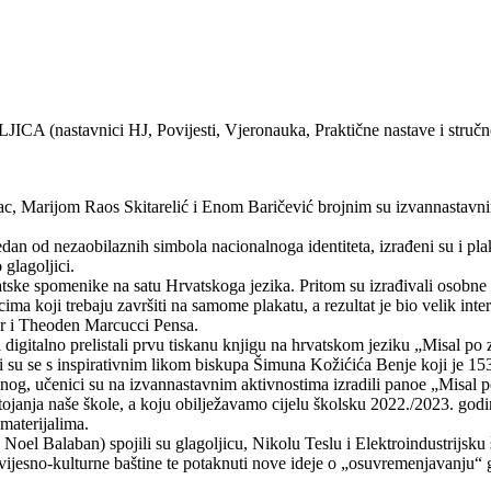
CA (nastavnici HJ, Povijesti, Vjeronauka, Praktične nastave i stručn
Marijom Raos Skitarelić i Enom Baričević brojnim su izvannastavnim ak
edan od nezaobilaznih simbola nacionalnoga identiteta, izrađeni su i pl
glagoljici.
atske spomenike na satu Hrvatskoga jezika. Pritom su izrađivali osobne is
a koji trebaju završiti na samome plakatu, a rezultat je bio velik inte
žar i Theoden Marcucci Pensa.
i i digitalno prelistali prvu tiskanu knjigu na hrvatskom jeziku „Misal p
li su se s inspirativnim likom biskupa Šimuna Kožićića Benje koji je 1
enog, učenici su na izvannastavnim aktivnostima izradili panoe „Misal 
janja naše škole, a koju obilježavamo cijelu školsku 2022./2023. godinu,
 materijalima.
oel Balaban) spojili su glagoljicu, Nikolu Teslu i Elektroindustrijsku š
ijesno-kulturne baštine te potaknuti nove ideje o „osuvremenjavanju“ gla