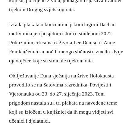
koji su, po cijenu života, pomagali i spašavali Židove
tijekom Drugog svjetskog rata.
Izrada plakata o koncentracijskom logoru Dachau
motivirana je i posjetom istom u studenom 2022.
Prikazanim crticama iz života Lee Deutsch i Anne
Frank učenici su uočili mnogo sličnosti između dvije
djevojčice koje su stradale tijekom rata.
Obilježavanje Dana sjećanja na žrtve Holokausta
provodilo se na Satovima razrednika, Povijesti i
Vjeronauka od 23. do 27. siječnja 2023. Tom
prigodom nastala su i tri plakata na navedene teme
koji su izloženi u knjižnici da ih mogu vidjeti svi
učenici i djelatnici.