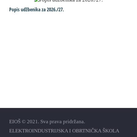
Popis udžbenika za 2026./27.
U
d
EIOŠ © 2021. Sva prava pridržana.
ELEKTROINDUSTRIJSKA I OBRTNIČKA ŠKOLA