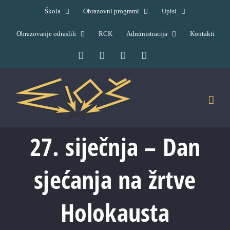
Skip
Škola
Obrazovni programi
Upisi
to
Obrazovanje odraslih
RCK
Administracija
Kontakti
content
Facebook
YouTube
X
Pinterest
27. siječnja – Dan
sjećanja na žrtve
Holokausta