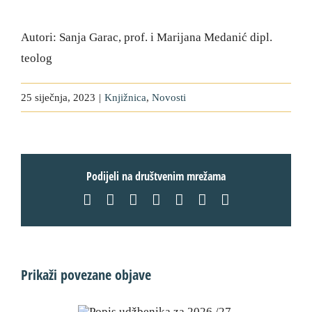
Autori: Sanja Garac, prof. i Marijana Medanić dipl.
teolog
25 siječnja, 2023
|
Knjižnica
,
Novosti
Podijeli na društvenim mrežama
Facebook
X
LinkedIn
WhatsApp
Tumblr
Pinterest
Email:
Prikaži povezane objave