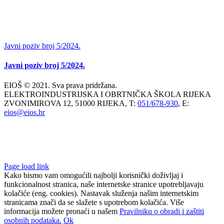
Javni poziv broj 5/2024.
Javni poziv broj 5/2024.
EIOŠ © 2021. Sva prava pridržana.
ELEKTROINDUSTRIJSKA I OBRTNIČKA ŠKOLA RIJEKA
ZVONIMIROVA 12, 51000 RIJEKA, T:
051/678-930
, E:
eios@eios.hr
Page load link
Kako bismo vam omogućili najbolji korisnički doživljaj i
funkcionalnost stranica, naše internetske stranice upotrebljavaju
kolačiće (eng. cookies). Nastavak služenja našim internetskim
stranicama znači da se slažete s upotrebom kolačića. Više
informacija možete pronaći u našem
Pravilniku o obradi i zaštiti
osobnih podataka.
Ok