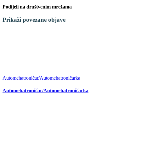
Podijeli na društvenim mrežama
Facebook
X
LinkedIn
WhatsApp
Tumblr
Pinterest
Email:
Prikaži povezane objave
Automehatroničar/Automehatroničarka
Automehatroničar/Automehatroničarka