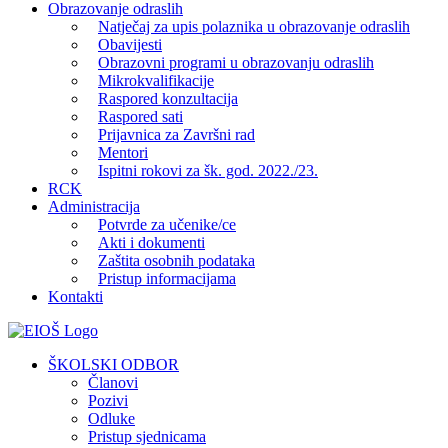
Obrazovanje odraslih
Natječaj za upis polaznika u obrazovanje odraslih
Obavijesti
Obrazovni programi u obrazovanju odraslih
Mikrokvalifikacije
Raspored konzultacija
Raspored sati
Prijavnica za Završni rad
Mentori
Ispitni rokovi za šk. god. 2022./23.
RCK
Administracija
Potvrde za učenike/ce
Akti i dokumenti
Zaštita osobnih podataka
Pristup informacijama
Kontakti
Facebook
YouTube
X
Pinterest
ŠKOLSKI ODBOR
Članovi
Pozivi
Odluke
Pristup sjednicama