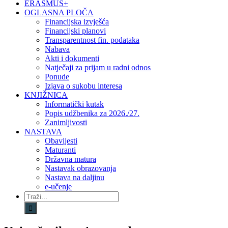
ERASMUS+
OGLASNA PLOČA
Financijska izvješća
Financijski planovi
Transparentnost fin. podataka
Nabava
Akti i dokumenti
Natječaji za prijam u radni odnos
Ponude
Izjava o sukobu interesa
KNJIŽNICA
Informatički kutak
Popis udžbenika za 2026./27.
Zanimljivosti
NASTAVA
Obavijesti
Maturanti
Državna matura
Nastavak obrazovanja
Nastava na daljinu
e-učenje
Traži...