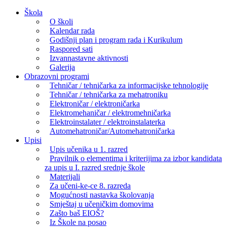
Skip
Škola
to
O školi
content
Kalendar rada
Godišnji plan i program rada i Kurikulum
Raspored sati
Izvannastavne aktivnosti
Galerija
Obrazovni programi
Tehničar / tehničarka za informacijske tehnologije
Tehničar / tehničarka za mehatroniku
Elektroničar / elektroničarka
Elektromehaničar / elektromehničarka
Elektroinstalater / elektroinstalaterka
Automehatroničar/Automehatroničarka
Upisi
Upis učenika u 1. razred
Pravilnik o elementima i kriterijima za izbor kandidata
za upis u I. razred srednje škole
Materijali
Za učeni-ke-ce 8. razreda
Mogućnosti nastavka školovanja
Smještaj u učeničkim domovima
Zašto baš EIOŠ?
Iz Škole na posao