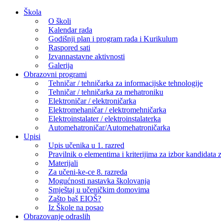
Skip
Škola
to
O školi
content
Kalendar rada
Godišnji plan i program rada i Kurikulum
Raspored sati
Izvannastavne aktivnosti
Galerija
Obrazovni programi
Tehničar / tehničarka za informacijske tehnologije
Tehničar / tehničarka za mehatroniku
Elektroničar / elektroničarka
Elektromehaničar / elektromehničarka
Elektroinstalater / elektroinstalaterka
Automehatroničar/Automehatroničarka
Upisi
Upis učenika u 1. razred
Pravilnik o elementima i kriterijima za izbor kandidata z
Materijali
Za učeni-ke-ce 8. razreda
Mogućnosti nastavka školovanja
Smještaj u učeničkim domovima
Zašto baš EIOŠ?
Iz Škole na posao
Obrazovanje odraslih