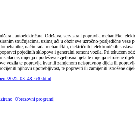
a i autoelektričara. Održava, servisira i popravlja mehaničke, električ
liziranim stručnjacima, uzimajući u obzir sve uzročno-posljedične veze p
omehanike, način rada mehaničkih, električnih i elektroničkih susta
popravci pojedinih sklopova i generalni remont vozila. Pri tekućem o
nstalacije, mijenja i podešava svjetlosna tijela te mijenja istrošene di
opove vozila te popravlja kvar ili zamjenom neispravnog dijela ili pop
procijeniti njihovu upotrebljivost, te popraviti ili zamijeniti istrošene dije
uzbeni/2025_03_48_630.html
izirano
,
Obrazovni programi
|