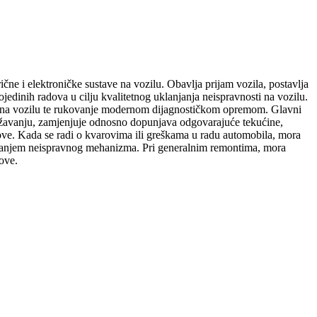
ne i elektroničke sustave na vozilu. Obavlja prijam vozila, postavlja
ojedinih radova u cilju kvalitetnog uklanjanja neispravnosti na vozilu.
va na vozilu te rukovanje modernom dijagnostičkom opremom. Glavni
državanju, zamjenjuje odnosno dopunjava odgovarajuće tekućine,
jelove. Kada se radi o kvarovima ili greškama u radu automobila, mora
ravljanjem neispravnog mehanizma. Pri generalnim remontima, mora
love.