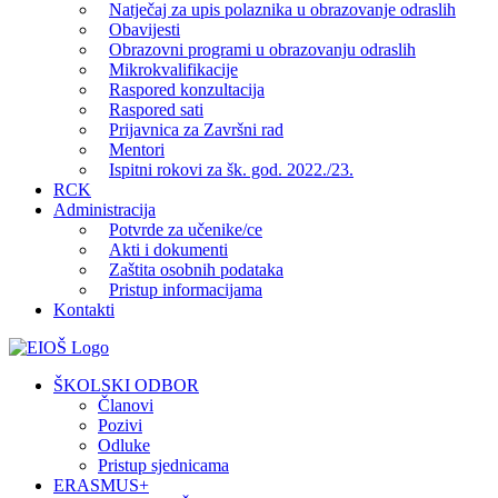
Natječaj za upis polaznika u obrazovanje odraslih
Obavijesti
Obrazovni programi u obrazovanju odraslih
Mikrokvalifikacije
Raspored konzultacija
Raspored sati
Prijavnica za Završni rad
Mentori
Ispitni rokovi za šk. god. 2022./23.
RCK
Administracija
Potvrde za učenike/ce
Akti i dokumenti
Zaštita osobnih podataka
Pristup informacijama
Kontakti
Facebook
YouTube
X
Pinterest
ŠKOLSKI ODBOR
Članovi
Pozivi
Odluke
Pristup sjednicama
ERASMUS+