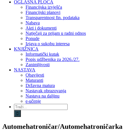
OGLASNA PLOČA
Financijska izvješća
Financijski planovi
Transparentnost fin. podataka
Nabava
Akti i dokumenti
Natječaji za prijam u radni odnos
Ponude
Izjava o sukobu interesa
KNJIŽNICA
Informatički kutak
Popis udžbenika za 2026./27.
Zanimljivosti
NASTAVA
Obavijesti
Maturanti
Državna matura
Nastavak obrazovanja
Nastava na daljinu
e-učenje
Traži...
Automehatroničar/Automehatroničarka