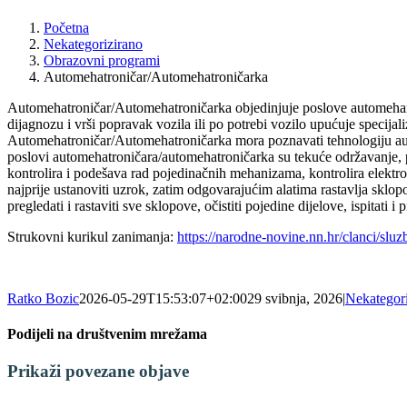
Početna
Nekategorizirano
Obrazovni programi
Automehatroničar/Automehatroničarka
Automehatroničar/Automehatroničarka objedinjuje poslove automehaničar
dijagnozu i vrši popravak vozila ili po potrebi vozilo upućuje specija
Automehatroničar/Automehatroničarka mora poznavati tehnologiju aut
poslovi automehatroničara/automehatroničarka su tekuće održavanje, 
kontrolira i podešava rad pojedinačnih mehanizama, kontrolira elektroi
najprije ustanoviti uzrok, zatim odgovarajućim alatima rastavlja skl
pregledati i rastaviti sve sklopove, očistiti pojedine dijelove, ispitati i 
Strukovni kurikul zanimanja:
https://narodne-novine.nn.hr/clanci/sl
Ratko Bozic
2026-05-29T15:53:07+02:00
29 svibnja, 2026
|
Nekategor
Podijeli na društvenim mrežama
Facebook
X
LinkedIn
WhatsApp
Tumblr
Pinterest
Email:
Prikaži povezane objave