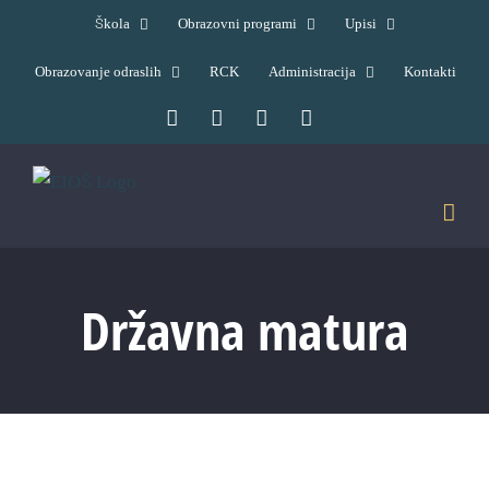
Skip
Škola
Obrazovni programi
Upisi
to
Obrazovanje odraslih
RCK
Administracija
Kontakti
content
Facebook
YouTube
X
Pinterest
Državna matura