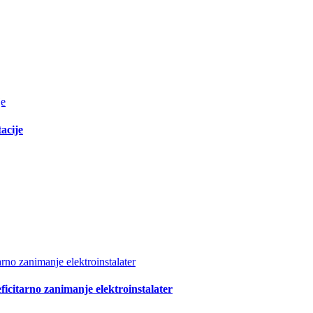
je
acije
arno zanimanje elektroinstalater
ficitarno zanimanje elektroinstalater