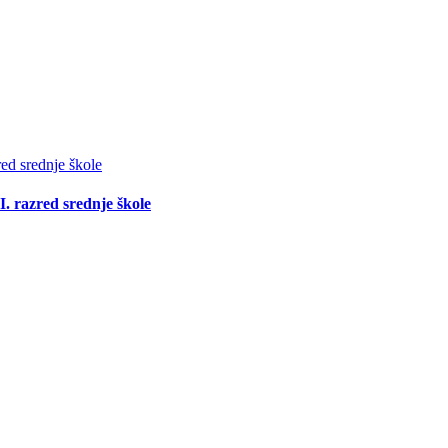
red srednje škole
I. razred srednje škole