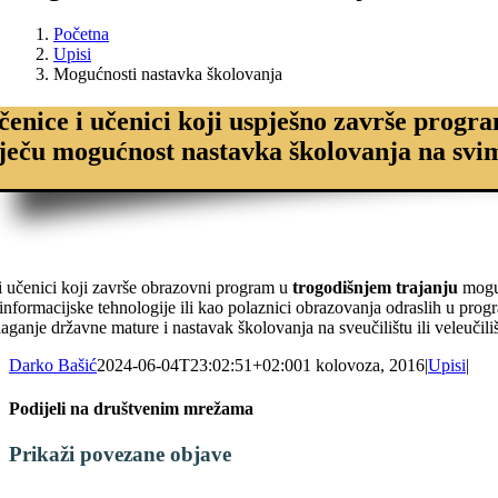
Početna
Upisi
Mogućnosti nastavka školovanja
čenice i učenici koji uspješno završe progr
tječu mogućnost nastavka školovanja na svim
i učenici koji završe obrazovni program u
trogodišnjem trajanju
mogu 
 informacijske tehnologije ili kao polaznici obrazovanja odraslih u pr
aganje državne mature i nastavak školovanja na sveučilištu ili veleučili
Darko Bašić
2024-06-04T23:02:51+02:00
1 kolovoza, 2016
|
Upisi
|
Podijeli na društvenim mrežama
Facebook
X
LinkedIn
WhatsApp
Tumblr
Pinterest
Email:
Prikaži povezane objave