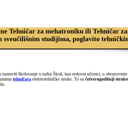
ame Tehničar za mehatroniku ili Tehničar za
 sveučilišnim studijima, poglavito tehnički
nastaviti školovanje u našoj Školi, kao redovni učenici, u obrazovnim
ogramima
tehničara
elektrotehničke struke. To su
četverogodišnji struk
štu.