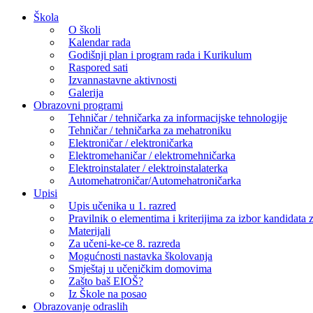
Skip
Škola
to
O školi
content
Kalendar rada
Godišnji plan i program rada i Kurikulum
Raspored sati
Izvannastavne aktivnosti
Galerija
Obrazovni programi
Tehničar / tehničarka za informacijske tehnologije
Tehničar / tehničarka za mehatroniku
Elektroničar / elektroničarka
Elektromehaničar / elektromehničarka
Elektroinstalater / elektroinstalaterka
Automehatroničar/Automehatroničarka
Upisi
Upis učenika u 1. razred
Pravilnik o elementima i kriterijima za izbor kandidata z
Materijali
Za učeni-ke-ce 8. razreda
Mogućnosti nastavka školovanja
Smještaj u učeničkim domovima
Zašto baš EIOŠ?
Iz Škole na posao
Obrazovanje odraslih