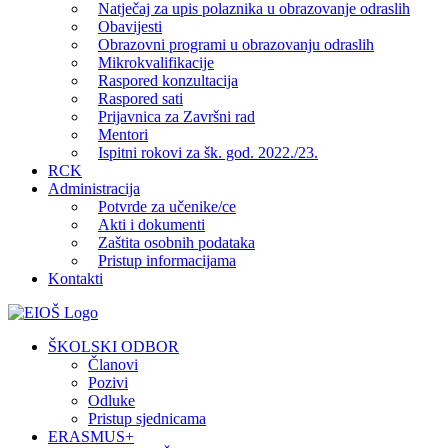
Natječaj za upis polaznika u obrazovanje odraslih
Obavijesti
Obrazovni programi u obrazovanju odraslih
Mikrokvalifikacije
Raspored konzultacija
Raspored sati
Prijavnica za Završni rad
Mentori
Ispitni rokovi za šk. god. 2022./23.
RCK
Administracija
Potvrde za učenike/ce
Akti i dokumenti
Zaštita osobnih podataka
Pristup informacijama
Kontakti
Facebook
YouTube
X
Pinterest
ŠKOLSKI ODBOR
Članovi
Pozivi
Odluke
Pristup sjednicama
ERASMUS+