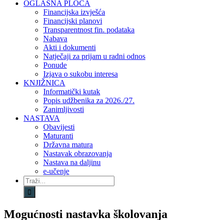
OGLASNA PLOČA
Financijska izvješća
Financijski planovi
Transparentnost fin. podataka
Nabava
Akti i dokumenti
Natječaji za prijam u radni odnos
Ponude
Izjava o sukobu interesa
KNJIŽNICA
Informatički kutak
Popis udžbenika za 2026./27.
Zanimljivosti
NASTAVA
Obavijesti
Maturanti
Državna matura
Nastavak obrazovanja
Nastava na daljinu
e-učenje
Traži...
Mogućnosti nastavka školovanja