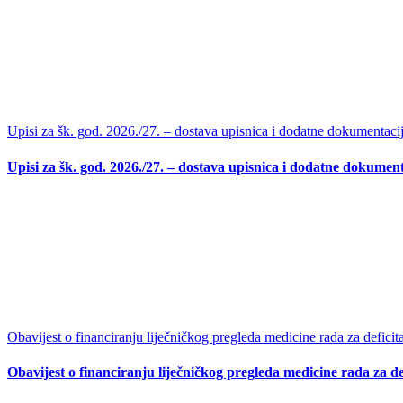
Upisi za šk. god. 2026./27. – dostava upisnica i dodatne dokumentaci
Upisi za šk. god. 2026./27. – dostava upisnica i dodatne dokument
Obavijest o financiranju liječničkog pregleda medicine rada za deficit
Obavijest o financiranju liječničkog pregleda medicine rada za de