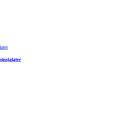
later
oinstalater