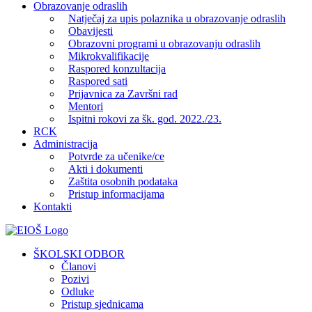
Obrazovanje odraslih
Natječaj za upis polaznika u obrazovanje odraslih
Obavijesti
Obrazovni programi u obrazovanju odraslih
Mikrokvalifikacije
Raspored konzultacija
Raspored sati
Prijavnica za Završni rad
Mentori
Ispitni rokovi za šk. god. 2022./23.
RCK
Administracija
Potvrde za učenike/ce
Akti i dokumenti
Zaštita osobnih podataka
Pristup informacijama
Kontakti
Facebook
YouTube
X
Pinterest
ŠKOLSKI ODBOR
Članovi
Pozivi
Odluke
Pristup sjednicama