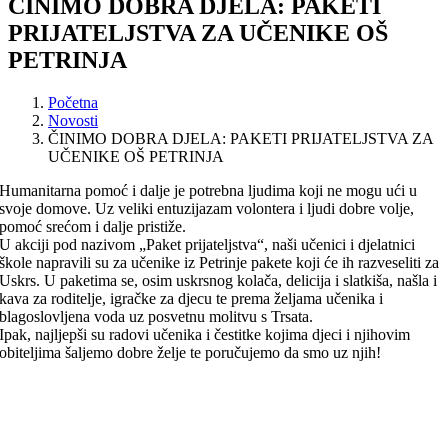
ČINIMO DOBRA DJELA: PAKETI
PRIJATELJSTVA ZA UČENIKE OŠ
PETRINJA
Početna
Novosti
ČINIMO DOBRA DJELA: PAKETI PRIJATELJSTVA ZA
UČENIKE OŠ PETRINJA
Humanitarna pomoć i dalje je potrebna ljudima koji ne mogu ući u
svoje domove. Uz veliki entuzijazam volontera i ljudi dobre volje,
pomoć srećom i dalje pristiže.
U akciji pod nazivom „Paket prijateljstva“, naši učenici i djelatnici
škole napravili su za učenike iz Petrinje pakete koji će ih razveseliti za
Uskrs. U paketima se, osim uskrsnog kolača, delicija i slatkiša, našla i
kava za roditelje, igračke za djecu te prema željama učenika i
blagoslovljena voda uz posvetnu molitvu s Trsata.
Ipak, najljepši su radovi učenika i čestitke kojima djeci i njihovim
obiteljima šaljemo dobre želje te poručujemo da smo uz njih!