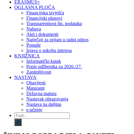
ERASMUS+
OGLASNA PLOČA
Financijska izvješća
Financijski planovi
Transparentnost fin. podataka
Nabava
Akti i dokumenti
Natječaji za prijam u radni odnos
Ponude
Izjava o sukobu interesa
KNJIŽNICA
Informatički kutak
Popis udžbenika za 2026./27.
Zanimljivosti
NASTAVA
Obavijesti
Maturanti
Državna matura
Nastavak obrazovanja
Nastava na daljinu
e-učenje
Traži...