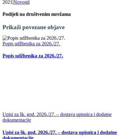
2021
|
Novosti
|
Podijeli na društvenim mrežama
Facebook
X
LinkedIn
WhatsApp
Tumblr
Pinterest
Email:
Prikaži povezane objave
Popis udžbenika za 2026./27.
Popis udžbenika za 2026./27.
Upisi za šk. god. 2026./27. – dostava upisnica i dodatne
dokumentacije
Upisi za šk. god. 2026./27. – dostava upisnica i dodatne
dokumentacije