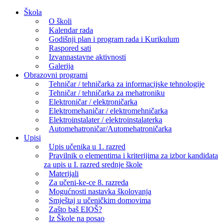
Skip
Škola
to
O školi
content
Kalendar rada
Godišnji plan i program rada i Kurikulum
Raspored sati
Izvannastavne aktivnosti
Galerija
Obrazovni programi
Tehničar / tehničarka za informacijske tehnologije
Tehničar / tehničarka za mehatroniku
Elektroničar / elektroničarka
Elektromehaničar / elektromehničarka
Elektroinstalater / elektroinstalaterka
Automehatroničar/Automehatroničarka
Upisi
Upis učenika u 1. razred
Pravilnik o elementima i kriterijima za izbor kandidata
za upis u I. razred srednje škole
Materijali
Za učeni-ke-ce 8. razreda
Mogućnosti nastavka školovanja
Smještaj u učeničkim domovima
Zašto baš EIOŠ?
Iz Škole na posao