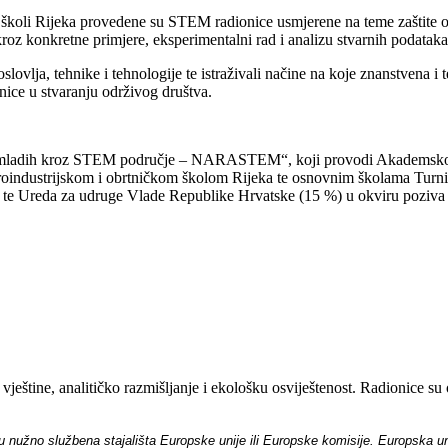
j školi Rijeka provedene su STEM radionice usmjerene na teme zaštite o
oz konkretne primjere, eksperimentalni rad i analizu stvarnih podataka
oslovlja, tehnike i tehnologije te istraživali načine na koje znanstvena i 
nice u stvaranju održivog društva.
e i mladih kroz STEM područje – NARASTEM“, koji provodi Akademsko
roindustrijskom i obrtničkom školom Rijeka te osnovnim školama Turni
 te Ureda za udruge Vlade Republike Hrvatske (15 %) u okviru poziva „
 vještine, analitičko razmišljanje i ekološku osviještenost. Radionice su 
aju nužno službena stajališta Europske unije ili Europske komisije. Europska 