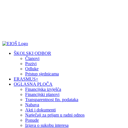
ŠKOLSKI ODBOR
Članovi
Pozivi
Odluke
Pristup sjednicama
ERASMUS+
OGLASNA PLOČA
Financijska izvješća
Financijski planovi
Transparentnost fin. podataka
Nabava
Akti i dokumenti
Natječaji za prijam u radni odnos
Ponude
Izjava o sukobu interesa