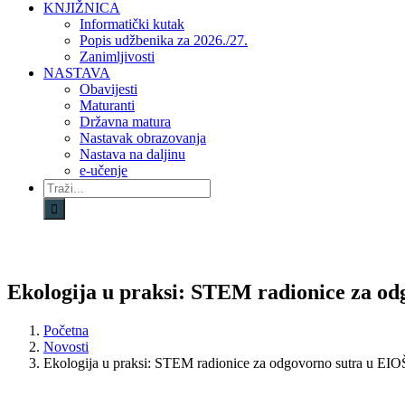
KNJIŽNICA
Informatički kutak
Popis udžbenika za 2026./27.
Zanimljivosti
NASTAVA
Obavijesti
Maturanti
Državna matura
Nastavak obrazovanja
Nastava na daljinu
e-učenje
Traži...
Ekologija u praksi: STEM radionice za od
Početna
Novosti
Ekologija u praksi: STEM radionice za odgovorno sutra u EIO