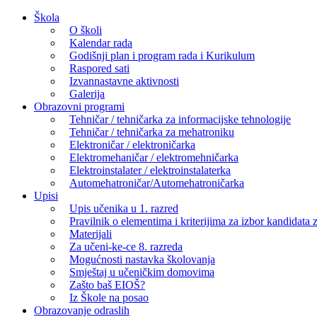
Skip
Škola
to
O školi
content
Kalendar rada
Godišnji plan i program rada i Kurikulum
Raspored sati
Izvannastavne aktivnosti
Galerija
Obrazovni programi
Tehničar / tehničarka za informacijske tehnologije
Tehničar / tehničarka za mehatroniku
Elektroničar / elektroničarka
Elektromehaničar / elektromehničarka
Elektroinstalater / elektroinstalaterka
Automehatroničar/Automehatroničarka
Upisi
Upis učenika u 1. razred
Pravilnik o elementima i kriterijima za izbor kandidata z
Materijali
Za učeni-ke-ce 8. razreda
Mogućnosti nastavka školovanja
Smještaj u učeničkim domovima
Zašto baš EIOŠ?
Iz Škole na posao
Obrazovanje odraslih