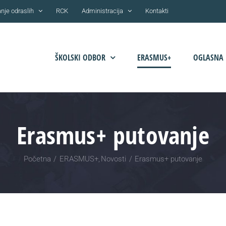
nje odraslih
RCK
Administracija
Kontakti
ŠKOLSKI ODBOR
ERASMUS+
OGLASNA 
Erasmus+ putovanje
Početna
ERASMUS+
Novosti
Erasmus+ putovanje