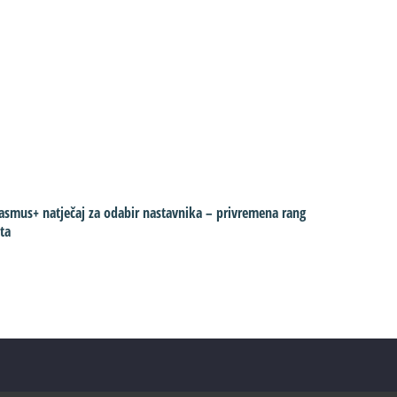
asmus+ natječaj za odabir nastavnika – privremena rang
Upisi za š
sta
dokument