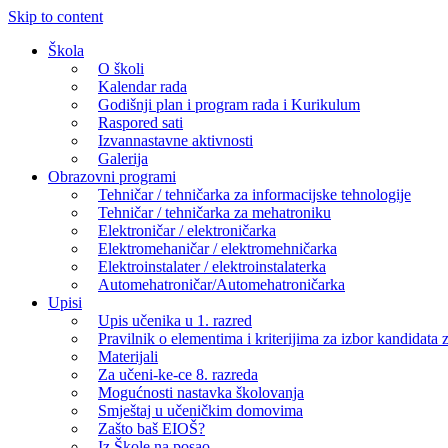
Skip to content
Škola
O školi
Kalendar rada
Godišnji plan i program rada i Kurikulum
Raspored sati
Izvannastavne aktivnosti
Galerija
Obrazovni programi
Tehničar / tehničarka za informacijske tehnologije
Tehničar / tehničarka za mehatroniku
Elektroničar / elektroničarka
Elektromehaničar / elektromehničarka
Elektroinstalater / elektroinstalaterka
Automehatroničar/Automehatroničarka
Upisi
Upis učenika u 1. razred
Pravilnik o elementima i kriterijima za izbor kandidata z
Materijali
Za učeni-ke-ce 8. razreda
Mogućnosti nastavka školovanja
Smještaj u učeničkim domovima
Zašto baš EIOŠ?
Iz Škole na posao