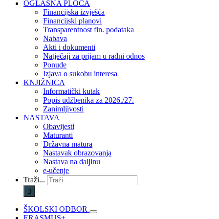
OGLASNA PLOČA
Financijska izvješća
Financijski planovi
Transparentnost fin. podataka
Nabava
Akti i dokumenti
Natječaji za prijam u radni odnos
Ponude
Izjava o sukobu interesa
KNJIŽNICA
Informatički kutak
Popis udžbenika za 2026./27.
Zanimljivosti
NASTAVA
Obavijesti
Maturanti
Državna matura
Nastavak obrazovanja
Nastava na daljinu
e-učenje
Traži...
ŠKOLSKI ODBOR
ERASMUS+