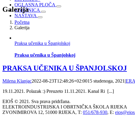
OGLASNA PLOČA
Galerija
KNJIŽNICA
NASTAVA
Početna
Galerija
Praksa učenika u Španjolskoj
Praksa učenika u Španjolskoj
PRAKSA UČENIKA U ŠPANJOLSKOJ
Milena Klanjac
2022-08-23T12:48:26+02:00
15 studenoga, 2021
|
ER
19.11.2021. Polazak :) Preuzeto 11.11.2021. Kanal Ri [...]
EIOŠ © 2021. Sva prava pridržana.
ELEKTROINDUSTRIJSKA I OBRTNIČKA ŠKOLA RIJEKA
ZVONIMIROVA 12, 51000 RIJEKA, T:
051/678-930
, E:
eios@eios