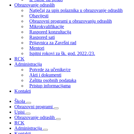
Obrazovanje odraslih
Natječaj za upis polaznika u obrazovanje odraslih
Obavijesti
Obrazovni programi u obrazovanju odraslih
Mikrokvalifikacije
Raspored konzultacija
Raspored sati
Prijavnica za Završni rad
Mentori
Ispitni rokovi za šk. god. 2022./23.
RCK
Administracija
Potvrde za učenike/ce
Akti i dokumenti
Zaštita osobnih podataka
Pristup informacijama
Kontakti
Škola
Obrazovni programi
Upisi
Obrazovanje odraslih
RCK
Administracija
Kontakti