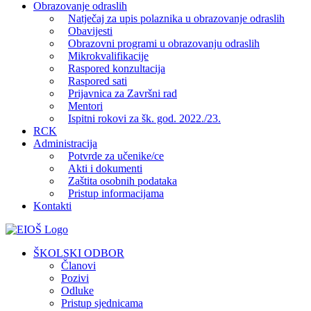
Obrazovanje odraslih
Natječaj za upis polaznika u obrazovanje odraslih
Obavijesti
Obrazovni programi u obrazovanju odraslih
Mikrokvalifikacije
Raspored konzultacija
Raspored sati
Prijavnica za Završni rad
Mentori
Ispitni rokovi za šk. god. 2022./23.
RCK
Administracija
Potvrde za učenike/ce
Akti i dokumenti
Zaštita osobnih podataka
Pristup informacijama
Kontakti
Facebook
YouTube
X
Pinterest
ŠKOLSKI ODBOR
Članovi
Pozivi
Odluke
Pristup sjednicama