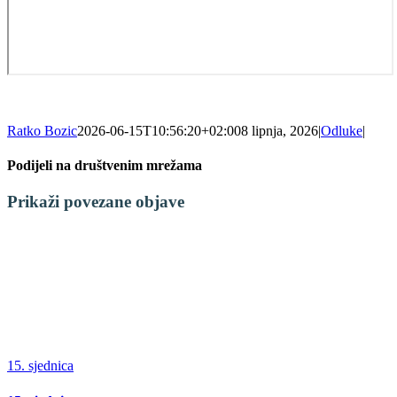
Ratko Bozic
2026-06-15T10:56:20+02:00
8 lipnja, 2026
|
Odluke
|
Podijeli na društvenim mrežama
Facebook
X
LinkedIn
WhatsApp
Tumblr
Pinterest
Email:
Prikaži povezane objave
15. sjednica