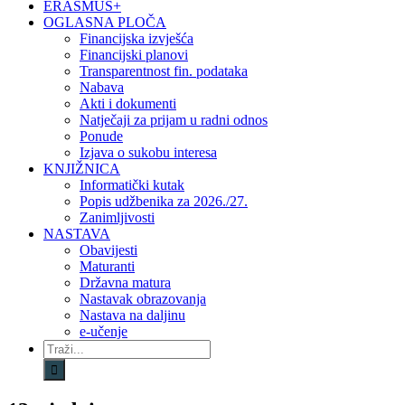
ERASMUS+
OGLASNA PLOČA
Financijska izvješća
Financijski planovi
Transparentnost fin. podataka
Nabava
Akti i dokumenti
Natječaji za prijam u radni odnos
Ponude
Izjava o sukobu interesa
KNJIŽNICA
Informatički kutak
Popis udžbenika za 2026./27.
Zanimljivosti
NASTAVA
Obavijesti
Maturanti
Državna matura
Nastavak obrazovanja
Nastava na daljinu
e-učenje
Traži...