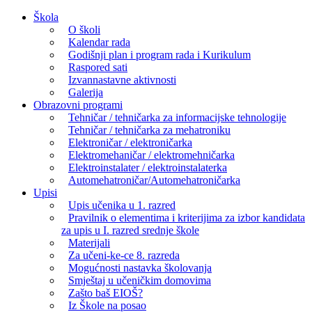
Skip
Škola
to
O školi
content
Kalendar rada
Godišnji plan i program rada i Kurikulum
Raspored sati
Izvannastavne aktivnosti
Galerija
Obrazovni programi
Tehničar / tehničarka za informacijske tehnologije
Tehničar / tehničarka za mehatroniku
Elektroničar / elektroničarka
Elektromehaničar / elektromehničarka
Elektroinstalater / elektroinstalaterka
Automehatroničar/Automehatroničarka
Upisi
Upis učenika u 1. razred
Pravilnik o elementima i kriterijima za izbor kandidata
za upis u I. razred srednje škole
Materijali
Za učeni-ke-ce 8. razreda
Mogućnosti nastavka školovanja
Smještaj u učeničkim domovima
Zašto baš EIOŠ?
Iz Škole na posao