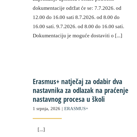
dokumentacije održat će se: 7.7.2026. od
12.00 do 16.00 sati 8.7.2026. od 8.00 do
16.00 sati. 9.7.2026. od 8.00 do 16.00 sati.
Dokumentaciju je moguće dostaviti o [...]
Erasmus+ natječaj za odabir dva nastavnika za
odlazak na praćenje nastavnog procesa u školi
Erasmus+ natječaj za odabir dva
nastavnika za odlazak na praćenje
nastavnog procesa u školi
1 srpnja, 2026
|
ERASMUS+
[...]