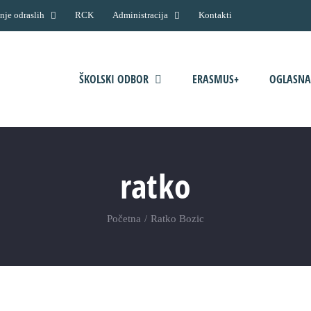
nje odraslih
RCK
Administracija
Kontakti
ŠKOLSKI ODBOR
ERASMUS+
OGLASNA
ratko
Početna
Ratko Bozic