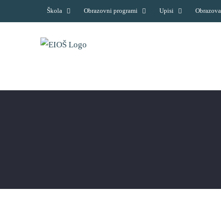
Skip
Škola
Obrazovni programi
Upisi
Obrazova
to
content