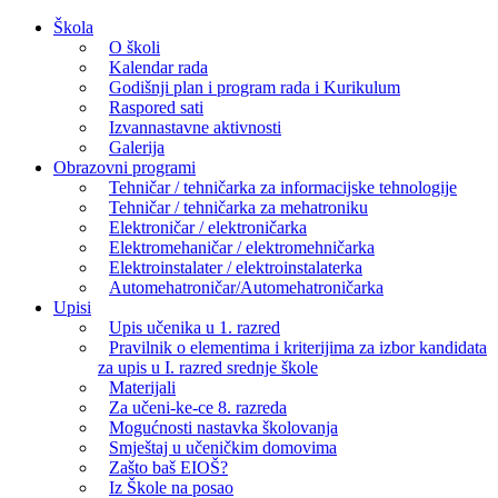
Skip
Škola
to
O školi
content
Kalendar rada
Godišnji plan i program rada i Kurikulum
Raspored sati
Izvannastavne aktivnosti
Galerija
Obrazovni programi
Tehničar / tehničarka za informacijske tehnologije
Tehničar / tehničarka za mehatroniku
Elektroničar / elektroničarka
Elektromehaničar / elektromehničarka
Elektroinstalater / elektroinstalaterka
Automehatroničar/Automehatroničarka
Upisi
Upis učenika u 1. razred
Pravilnik o elementima i kriterijima za izbor kandidata
za upis u I. razred srednje škole
Materijali
Za učeni-ke-ce 8. razreda
Mogućnosti nastavka školovanja
Smještaj u učeničkim domovima
Zašto baš EIOŠ?
Iz Škole na posao