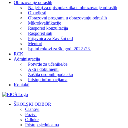
Obrazovanje odraslih
Natječaj za upis polaznika u obrazovanje odraslih
Obavijesti
Obrazovni programi u obrazovanju odraslih
Mikrokvalifikacije
Raspored konzultacija
Raspored sati
Prijavnica za Završni rad
Mentori
Ispitni rokovi za šk. god. 2022./23.
RCK
Administracija
Potvrde za učenike/ce
Akti i dokumenti
Zaštita osobnih podataka
Pristup informacijama
Kontakti
Facebook
YouTube
X
Pinterest
ŠKOLSKI ODBOR
Članovi
Pozivi
Odluke
Pristup sjednicama