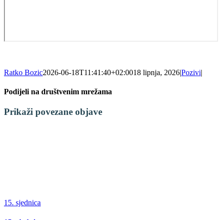
Ratko Bozic
2026-06-18T11:41:40+02:00
18 lipnja, 2026
|
Pozivi
|
Podijeli na društvenim mrežama
Facebook
X
LinkedIn
WhatsApp
Tumblr
Pinterest
Email:
Prikaži povezane objave
15. sjednica