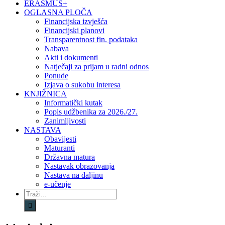
ERASMUS+
OGLASNA PLOČA
Financijska izvješća
Financijski planovi
Transparentnost fin. podataka
Nabava
Akti i dokumenti
Natječaji za prijam u radni odnos
Ponude
Izjava o sukobu interesa
KNJIŽNICA
Informatički kutak
Popis udžbenika za 2026./27.
Zanimljivosti
NASTAVA
Obavijesti
Maturanti
Državna matura
Nastavak obrazovanja
Nastava na daljinu
e-učenje
Traži...