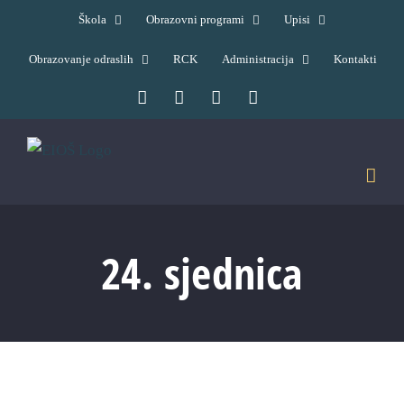
Skip
Škola
Obrazovni programi
Upisi
to
Obrazovanje odraslih
RCK
Administracija
Kontakti
content
Facebook
YouTube
X
Pinterest
24. sjednica