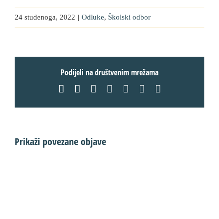
24 studenoga, 2022
|
Odluke
,
Školski odbor
Podijeli na društvenim mrežama
Facebook
X
LinkedIn
WhatsApp
Tumblr
Pinterest
Email:
Prikaži povezane objave