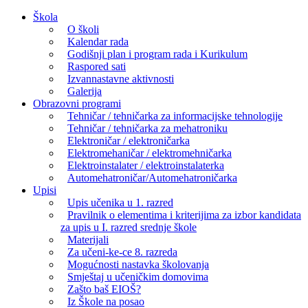
Skip
Škola
to
O školi
content
Kalendar rada
Godišnji plan i program rada i Kurikulum
Raspored sati
Izvannastavne aktivnosti
Galerija
Obrazovni programi
Tehničar / tehničarka za informacijske tehnologije
Tehničar / tehničarka za mehatroniku
Elektroničar / elektroničarka
Elektromehaničar / elektromehničarka
Elektroinstalater / elektroinstalaterka
Automehatroničar/Automehatroničarka
Upisi
Upis učenika u 1. razred
Pravilnik o elementima i kriterijima za izbor kandidata
za upis u I. razred srednje škole
Materijali
Za učeni-ke-ce 8. razreda
Mogućnosti nastavka školovanja
Smještaj u učeničkim domovima
Zašto baš EIOŠ?
Iz Škole na posao