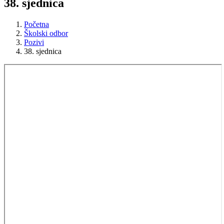
38. sjednica
Početna
Školski odbor
Pozivi
38. sjednica