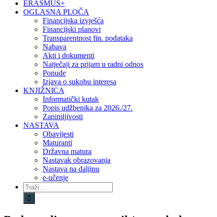
ERASMUS+
OGLASNA PLOČA
Financijska izvješća
Financijski planovi
Transparentnost fin. podataka
Nabava
Akti i dokumenti
Natječaji za prijam u radni odnos
Ponude
Izjava o sukobu interesa
KNJIŽNICA
Informatički kutak
Popis udžbenika za 2026./27.
Zanimljivosti
NASTAVA
Obavijesti
Maturanti
Državna matura
Nastavak obrazovanja
Nastava na daljinu
e-učenje
Traži...