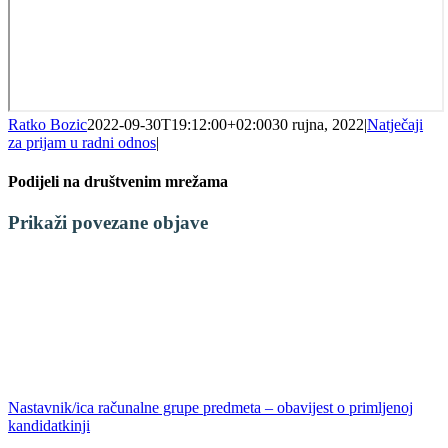
Ratko Bozic
2022-09-30T19:12:00+02:00
30 rujna, 2022
|
Natječaji
za prijam u radni odnos
|
Podijeli na društvenim mrežama
Facebook
X
LinkedIn
WhatsApp
Tumblr
Pinterest
Email:
Prikaži povezane objave
Nastavnik/ica računalne grupe predmeta – obavijest o primljenoj
kandidatkinji