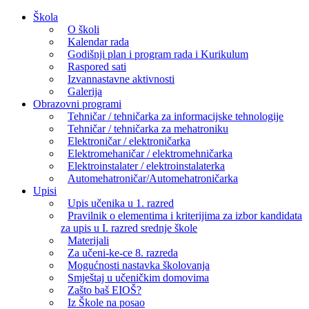
Skip
Škola
to
O školi
content
Kalendar rada
Godišnji plan i program rada i Kurikulum
Raspored sati
Izvannastavne aktivnosti
Galerija
Obrazovni programi
Tehničar / tehničarka za informacijske tehnologije
Tehničar / tehničarka za mehatroniku
Elektroničar / elektroničarka
Elektromehaničar / elektromehničarka
Elektroinstalater / elektroinstalaterka
Automehatroničar/Automehatroničarka
Upisi
Upis učenika u 1. razred
Pravilnik o elementima i kriterijima za izbor kandidata
za upis u I. razred srednje škole
Materijali
Za učeni-ke-ce 8. razreda
Mogućnosti nastavka školovanja
Smještaj u učeničkim domovima
Zašto baš EIOŠ?
Iz Škole na posao