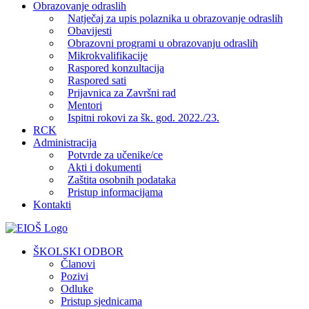
Obrazovanje odraslih
Natječaj za upis polaznika u obrazovanje odraslih
Obavijesti
Obrazovni programi u obrazovanju odraslih
Mikrokvalifikacije
Raspored konzultacija
Raspored sati
Prijavnica za Završni rad
Mentori
Ispitni rokovi za šk. god. 2022./23.
RCK
Administracija
Potvrde za učenike/ce
Akti i dokumenti
Zaštita osobnih podataka
Pristup informacijama
Kontakti
Facebook
YouTube
X
Pinterest
ŠKOLSKI ODBOR
Članovi
Pozivi
Odluke
Pristup sjednicama