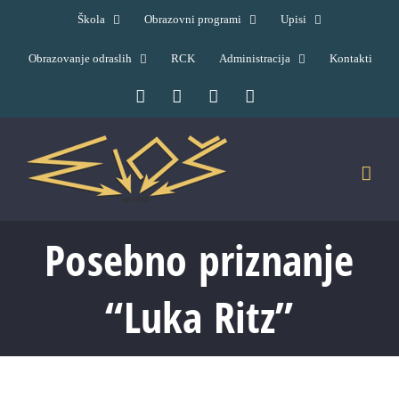
Skip
Škola
Obrazovni programi
Upisi
to
Obrazovanje odraslih
RCK
Administracija
Kontakti
content
Facebook
YouTube
X
Pinterest
Posebno priznanje
“Luka Ritz”