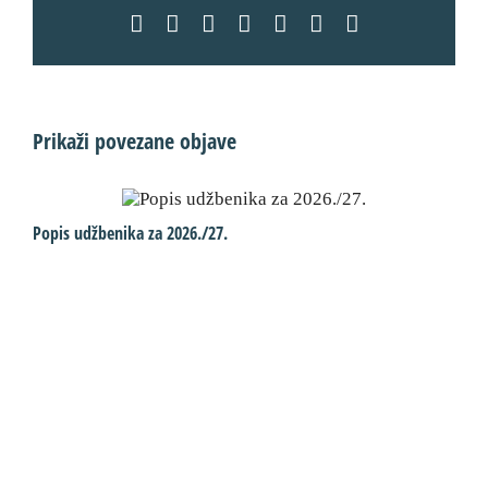
Facebook
X
LinkedIn
WhatsApp
Tumblr
Pinterest
Email:
Prikaži povezane objave
Popis udžbenika za 2026./27.
U
d