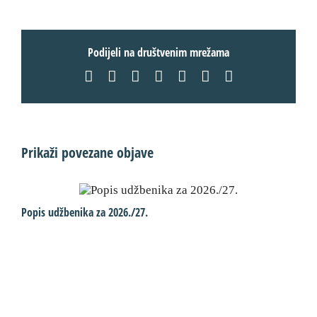
Podijeli na društvenim mrežama
Facebook
X
LinkedIn
WhatsApp
Tumblr
Pinterest
Email:
Prikaži povezane objave
Popis udžbenika za 2026./27.
A