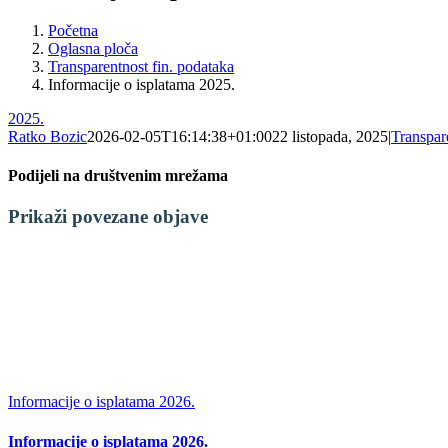
Početna
Oglasna ploča
Transparentnost fin. podataka
Informacije o isplatama 2025.
2025.
Ratko Bozic
2026-02-05T16:14:38+01:00
22 listopada, 2025
|
Transpar
Podijeli na društvenim mrežama
Facebook
X
LinkedIn
WhatsApp
Tumblr
Pinterest
Email:
Prikaži povezane objave
Informacije o isplatama 2026.
Informacije o isplatama 2026.