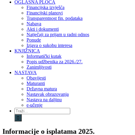
OGLASNA PLOČA
Financijska izvješća
Financijski planovi
Transparentnost fin. podataka
Nabava
Akti i dokumenti
Natječaji za prijam u radni odnos
Ponude
Izjava o sukobu interesa
KNJIŽNICA
Informatički kutak
Popis udžbenika za 2026./27.
Zanimljivosti
NASTAVA
Obavijesti
Maturanti
Državna matura
Nastavak obrazovanja
Nastava na daljinu
e-učenje
Traži...
Informacije o isplatama 2025.