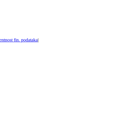
entnost fin. podataka
|