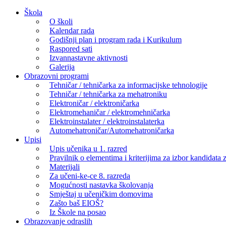
Skip
Škola
to
O školi
content
Kalendar rada
Godišnji plan i program rada i Kurikulum
Raspored sati
Izvannastavne aktivnosti
Galerija
Obrazovni programi
Tehničar / tehničarka za informacijske tehnologije
Tehničar / tehničarka za mehatroniku
Elektroničar / elektroničarka
Elektromehaničar / elektromehničarka
Elektroinstalater / elektroinstalaterka
Automehatroničar/Automehatroničarka
Upisi
Upis učenika u 1. razred
Pravilnik o elementima i kriterijima za izbor kandidata z
Materijali
Za učeni-ke-ce 8. razreda
Mogućnosti nastavka školovanja
Smještaj u učeničkim domovima
Zašto baš EIOŠ?
Iz Škole na posao
Obrazovanje odraslih