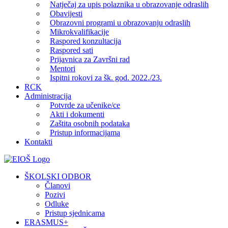
Natječaj za upis polaznika u obrazovanje odraslih
Obavijesti
Obrazovni programi u obrazovanju odraslih
Mikrokvalifikacije
Raspored konzultacija
Raspored sati
Prijavnica za Završni rad
Mentori
Ispitni rokovi za šk. god. 2022./23.
RCK
Administracija
Potvrde za učenike/ce
Akti i dokumenti
Zaštita osobnih podataka
Pristup informacijama
Kontakti
Facebook
YouTube
X
Pinterest
ŠKOLSKI ODBOR
Članovi
Pozivi
Odluke
Pristup sjednicama
ERASMUS+