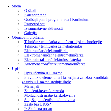
Skip
Škola
to
O školi
content
Kalendar rada
Godišnji plan i program rada i Kurikulum
Raspored sati
Izvannastavne aktivnosti
Galerija
Obrazovni programi
Tehničar / tehničarka za informacijske tehnologije
Tehničar / tehničarka za mehatroniku
Elektroničar / elektroničarka
Elektromehaničar / elektromehničarka
Elektroinstalater / elektroinstalaterka
Automehatroničar/Automehatroničarka
Upisi
Upis učenika u 1. razred
Pravilnik o elementima i kriterijima za izbor kandidata
za upis u I. razred srednje škole
Materijali
Za učeni-ke-ce 8. razreda
Mogućnosti nastavka školovanja
Smještaj u učeničkim domovima
Zašto baš EIOŠ?
Iz Škole na posao