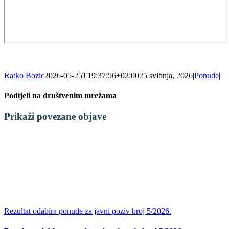
Ratko Bozic
2026-05-25T19:37:56+02:00
25 svibnja, 2026
|
Ponude
|
Podijeli na društvenim mrežama
Facebook
X
LinkedIn
WhatsApp
Tumblr
Pinterest
Email:
Prikaži povezane objave
Rezultat odabira ponude za javni poziv broj 5/2026.