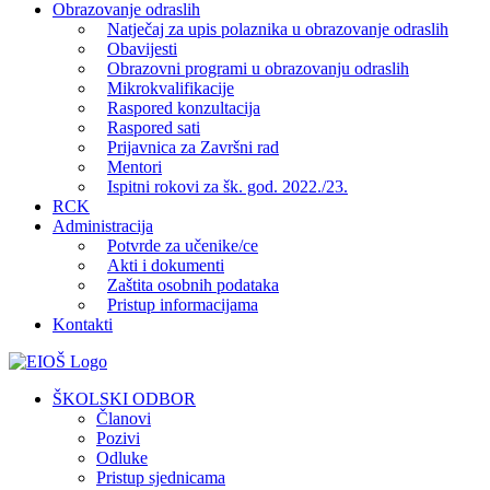
Obrazovanje odraslih
Natječaj za upis polaznika u obrazovanje odraslih
Obavijesti
Obrazovni programi u obrazovanju odraslih
Mikrokvalifikacije
Raspored konzultacija
Raspored sati
Prijavnica za Završni rad
Mentori
Ispitni rokovi za šk. god. 2022./23.
RCK
Administracija
Potvrde za učenike/ce
Akti i dokumenti
Zaštita osobnih podataka
Pristup informacijama
Kontakti
Facebook
YouTube
X
Pinterest
ŠKOLSKI ODBOR
Članovi
Pozivi
Odluke
Pristup sjednicama