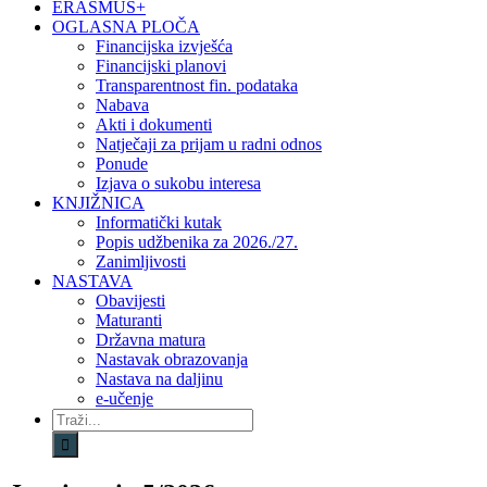
ERASMUS+
OGLASNA PLOČA
Financijska izvješća
Financijski planovi
Transparentnost fin. podataka
Nabava
Akti i dokumenti
Natječaji za prijam u radni odnos
Ponude
Izjava o sukobu interesa
KNJIŽNICA
Informatički kutak
Popis udžbenika za 2026./27.
Zanimljivosti
NASTAVA
Obavijesti
Maturanti
Državna matura
Nastavak obrazovanja
Nastava na daljinu
e-učenje
Traži...