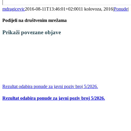
mdragicevic
2016-08-11T13:46:01+02:00
11 kolovoza, 2016
|
Ponude
|
Podijeli na društvenim mrežama
Facebook
X
LinkedIn
WhatsApp
Tumblr
Pinterest
Email:
Prikaži povezane objave
Rezultat odabira ponude za javni poziv broj 5/2026.
Rezultat odabira ponude za javni poziv broj 5/2026.