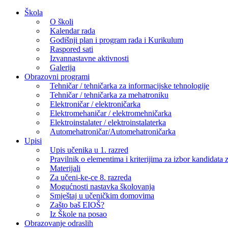
Skip
Škola
to
O školi
content
Kalendar rada
Godišnji plan i program rada i Kurikulum
Raspored sati
Izvannastavne aktivnosti
Galerija
Obrazovni programi
Tehničar / tehničarka za informacijske tehnologije
Tehničar / tehničarka za mehatroniku
Elektroničar / elektroničarka
Elektromehaničar / elektromehničarka
Elektroinstalater / elektroinstalaterka
Automehatroničar/Automehatroničarka
Upisi
Upis učenika u 1. razred
Pravilnik o elementima i kriterijima za izbor kandidata z
Materijali
Za učeni-ke-ce 8. razreda
Mogućnosti nastavka školovanja
Smještaj u učeničkim domovima
Zašto baš EIOŠ?
Iz Škole na posao
Obrazovanje odraslih