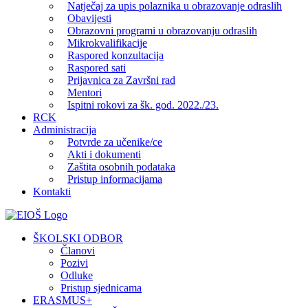
Natječaj za upis polaznika u obrazovanje odraslih
Obavijesti
Obrazovni programi u obrazovanju odraslih
Mikrokvalifikacije
Raspored konzultacija
Raspored sati
Prijavnica za Završni rad
Mentori
Ispitni rokovi za šk. god. 2022./23.
RCK
Administracija
Potvrde za učenike/ce
Akti i dokumenti
Zaštita osobnih podataka
Pristup informacijama
Kontakti
Facebook
YouTube
X
Pinterest
ŠKOLSKI ODBOR
Članovi
Pozivi
Odluke
Pristup sjednicama
ERASMUS+