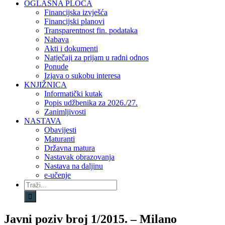
OGLASNA PLOČA
Financijska izvješća
Financijski planovi
Transparentnost fin. podataka
Nabava
Akti i dokumenti
Natječaji za prijam u radni odnos
Ponude
Izjava o sukobu interesa
KNJIŽNICA
Informatički kutak
Popis udžbenika za 2026./27.
Zanimljivosti
NASTAVA
Obavijesti
Maturanti
Državna matura
Nastavak obrazovanja
Nastava na daljinu
e-učenje
Traži...
Javni poziv broj 1/2015. – Milano