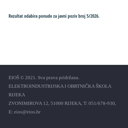
Rezultat odabira ponude za javni poziv broj 5/2026.
P
EIOŠ © 2021. Sva prava pridržana.
ELEKTROINDUSTRIJSKA I OBRTNIČKA ŠKOLA
RIJEKA
ZVONIMIROVA 12, 51000 RIJEKA, T:
051/678-930
,
E:
eios@eios.hr