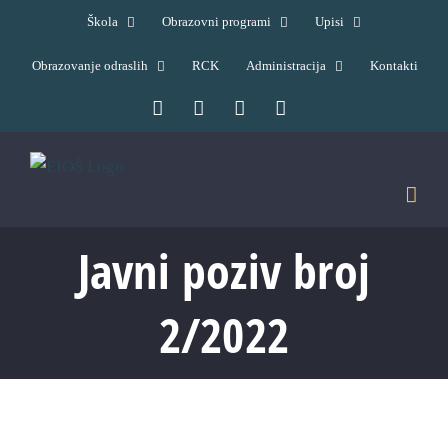
Skip
Škola
Obrazovni programi
Upisi
to
Obrazovanje odraslih
RCK
Administracija
Kontakti
content
Facebook
YouTube
X
Pinterest
Javni poziv broj
2/2022