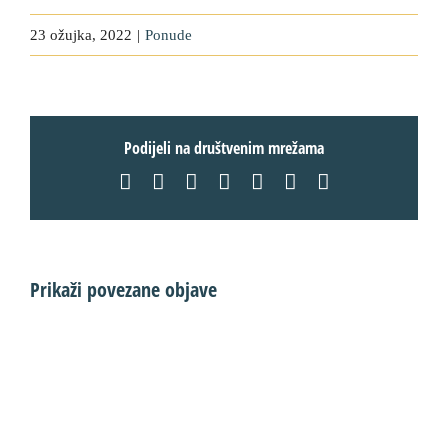
23 ožujka, 2022
|
Ponude
Podijeli na društvenim mrežama
Facebook
X
LinkedIn
WhatsApp
Tumblr
Pinterest
Email:
Prikaži povezane objave