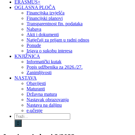
ERASMUS+
OGLASNA PLOČA
Financijska izvješća
Financijski planovi
Transparentnost fin. podataka
Nabava
Akti i dokumenti
Natječaji za prijam u radni odnos
Ponude
Izjava o sukobu interesa
KNJIŽNICA
Informatički kutak
Popis udžbenika za 2026./27.
Zanimljivosti
NASTAVA
Obavijesti
Maturanti
Državna matura
Nastavak obrazovanja
Nastava na daljinu
e-učenje
Traži...