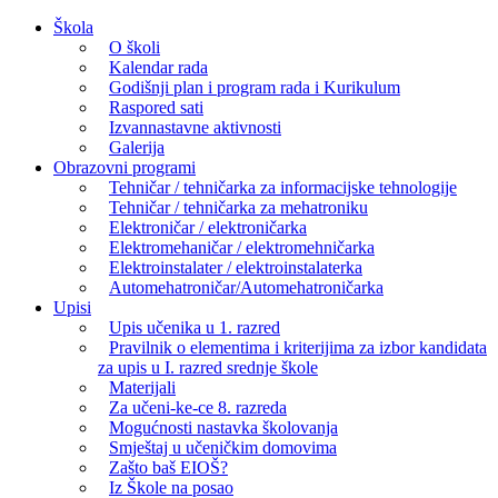
Skip
Škola
to
O školi
content
Kalendar rada
Godišnji plan i program rada i Kurikulum
Raspored sati
Izvannastavne aktivnosti
Galerija
Obrazovni programi
Tehničar / tehničarka za informacijske tehnologije
Tehničar / tehničarka za mehatroniku
Elektroničar / elektroničarka
Elektromehaničar / elektromehničarka
Elektroinstalater / elektroinstalaterka
Automehatroničar/Automehatroničarka
Upisi
Upis učenika u 1. razred
Pravilnik o elementima i kriterijima za izbor kandidata
za upis u I. razred srednje škole
Materijali
Za učeni-ke-ce 8. razreda
Mogućnosti nastavka školovanja
Smještaj u učeničkim domovima
Zašto baš EIOŠ?
Iz Škole na posao