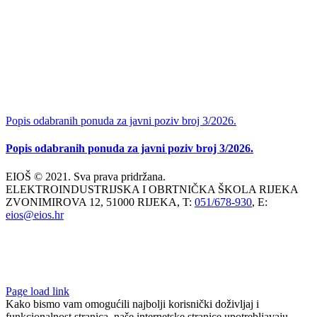
Popis odabranih ponuda za javni poziv broj 3/2026.
Popis odabranih ponuda za javni poziv broj 3/2026.
EIOŠ © 2021. Sva prava pridržana.
ELEKTROINDUSTRIJSKA I OBRTNIČKA ŠKOLA RIJEKA
ZVONIMIROVA 12, 51000 RIJEKA, T:
051/678-930
, E:
eios@eios.hr
Page load link
Kako bismo vam omogućili najbolji korisnički doživljaj i
funkcionalnost stranica, naše internetske stranice upotrebljavaju