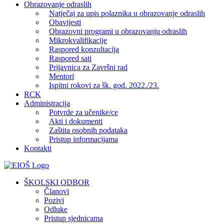
Obrazovanje odraslih
Natječaj za upis polaznika u obrazovanje odraslih
Obavijesti
Obrazovni programi u obrazovanju odraslih
Mikrokvalifikacije
Raspored konzultacija
Raspored sati
Prijavnica za Završni rad
Mentori
Ispitni rokovi za šk. god. 2022./23.
RCK
Administracija
Potvrde za učenike/ce
Akti i dokumenti
Zaštita osobnih podataka
Pristup informacijama
Kontakti
Facebook
YouTube
X
Pinterest
ŠKOLSKI ODBOR
Članovi
Pozivi
Odluke
Pristup sjednicama