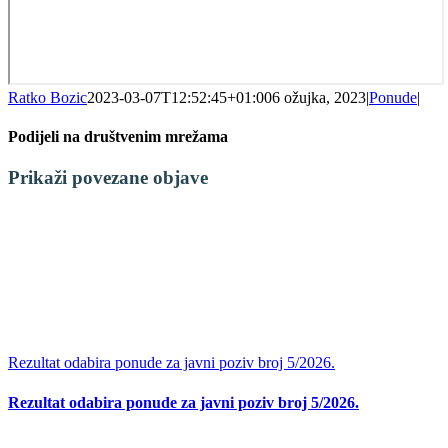
Ratko Bozic
2023-03-07T12:52:45+01:00
6 ožujka, 2023
|
Ponude
|
Podijeli na društvenim mrežama
Facebook
X
LinkedIn
WhatsApp
Tumblr
Pinterest
Email:
Prikaži povezane objave
Rezultat odabira ponude za javni poziv broj 5/2026.
Rezultat odabira ponude za javni poziv broj 5/2026.