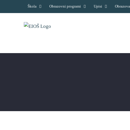
Skip
Škola
Obrazovni programi
Upisi
Obrazova
to
content