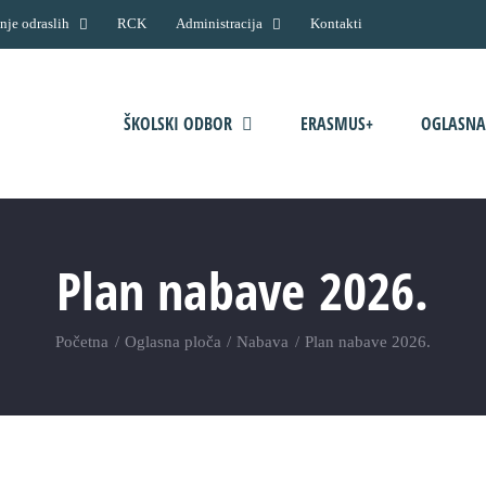
nje odraslih
RCK
Administracija
Kontakti
ŠKOLSKI ODBOR
ERASMUS+
OGLASNA
Plan nabave 2026.
Početna
Oglasna ploča
Nabava
Plan nabave 2026.