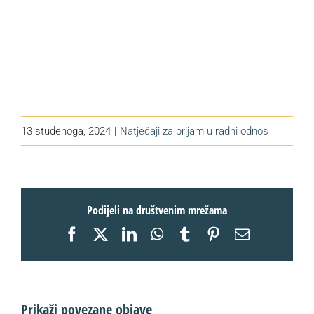
13 studenoga, 2024
|
Natječaji za prijam u radni odnos
Podijeli na društvenim mrežama
Facebook
X
LinkedIn
WhatsApp
Tumblr
Pinterest
Email:
Prikaži povezane objave