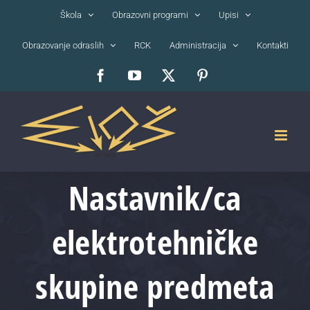
Skip
Škola
Obrazovni programi
Upisi
to
Obrazovanje odraslih
RCK
Administracija
Kontakti
content
Facebook
YouTube
X
Pinterest
Nastavnik/ca
elektrotehničke
skupine predmeta