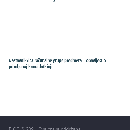
Nastavnik/ica računalne grupe predmeta – obavijest o
S
primljenoj kandidatkinji
p
EIOŠ © 2021. Sva prava pridržana.