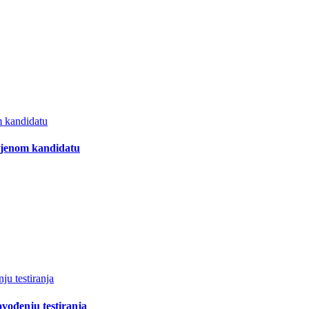
m kandidatu
mljenom kandidatu
ju testiranja
ovođenju testiranja