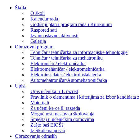
Skip
Škola
to
O školi
content
Kalendar rada
Godišnji plan i program rada i Kurikulum
Raspored sati
Izvannastavne aktivnosti
Galerija
Obrazovni programi
Tehničar / tehničarka za informacijske tehnologije
Tehničar / tehničarka za mehatroniku
Elektroničar / elektroničarka
Elektromehaničar / elektromehničarka
Elektroinstalater / elektroinstalaterka
Automehatroničar/Automehatroničarka
Upisi
Upis učenika u 1. razred
Pravilnik o elementima i kriterijima za izbor kandidata z
Materijali
Za učeni-ke-ce 8. razreda
Mogućnosti nastavka školovanja
Smještaj u učeničkim domovima
Zašto baš EIOŠ?
Iz Škole na posao
Obrazovanje odraslih