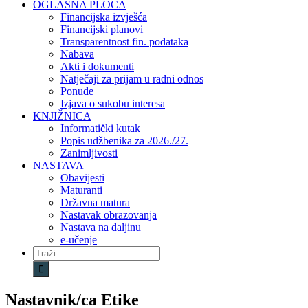
OGLASNA PLOČA
Financijska izvješća
Financijski planovi
Transparentnost fin. podataka
Nabava
Akti i dokumenti
Natječaji za prijam u radni odnos
Ponude
Izjava o sukobu interesa
KNJIŽNICA
Informatički kutak
Popis udžbenika za 2026./27.
Zanimljivosti
NASTAVA
Obavijesti
Maturanti
Državna matura
Nastavak obrazovanja
Nastava na daljinu
e-učenje
Traži...
Nastavnik/ca Etike