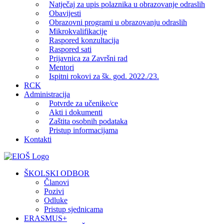
Natječaj za upis polaznika u obrazovanje odraslih
Obavijesti
Obrazovni programi u obrazovanju odraslih
Mikrokvalifikacije
Raspored konzultacija
Raspored sati
Prijavnica za Završni rad
Mentori
Ispitni rokovi za šk. god. 2022./23.
RCK
Administracija
Potvrde za učenike/ce
Akti i dokumenti
Zaštita osobnih podataka
Pristup informacijama
Kontakti
Facebook
YouTube
X
Pinterest
ŠKOLSKI ODBOR
Članovi
Pozivi
Odluke
Pristup sjednicama
ERASMUS+