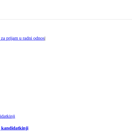
 za prijam u radni odnos
|
datkinji
 kandidatkinji