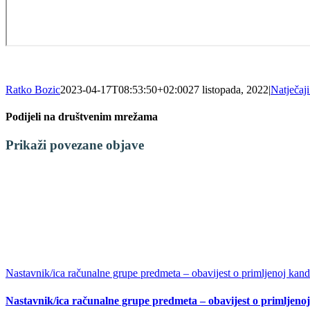
Ratko Bozic
2023-04-17T08:53:50+02:00
27 listopada, 2022
|
Natječaji
Podijeli na društvenim mrežama
Facebook
X
LinkedIn
WhatsApp
Tumblr
Pinterest
Email:
Prikaži povezane objave
Nastavnik/ica računalne grupe predmeta – obavijest o primljenoj kandi
Nastavnik/ica računalne grupe predmeta – obavijest o primljenoj