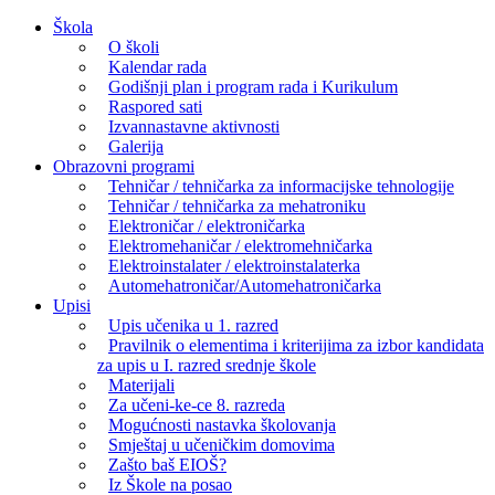
Skip
Škola
to
O školi
content
Kalendar rada
Godišnji plan i program rada i Kurikulum
Raspored sati
Izvannastavne aktivnosti
Galerija
Obrazovni programi
Tehničar / tehničarka za informacijske tehnologije
Tehničar / tehničarka za mehatroniku
Elektroničar / elektroničarka
Elektromehaničar / elektromehničarka
Elektroinstalater / elektroinstalaterka
Automehatroničar/Automehatroničarka
Upisi
Upis učenika u 1. razred
Pravilnik o elementima i kriterijima za izbor kandidata
za upis u I. razred srednje škole
Materijali
Za učeni-ke-ce 8. razreda
Mogućnosti nastavka školovanja
Smještaj u učeničkim domovima
Zašto baš EIOŠ?
Iz Škole na posao