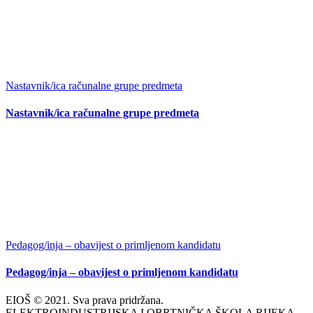
Nastavnik/ica računalne grupe predmeta
Nastavnik/ica računalne grupe predmeta
Pedagog/inja – obavijest o primljenom kandidatu
Pedagog/inja – obavijest o primljenom kandidatu
EIOŠ © 2021. Sva prava pridržana.
ELEKTROINDUSTRIJSKA I OBRTNIČKA ŠKOLA RIJEKA