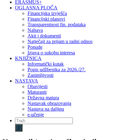
ERASMUS+
OGLASNA PLOČA
Financijska izvješća
Financijski planovi
Transparentnost fin. podataka
Nabava
Akti i dokumenti
Natječaji za prijam u radni odnos
Ponude
Izjava o sukobu interesa
KNJIŽNICA
Informatički kutak
Popis udžbenika za 2026./27.
Zanimljivosti
NASTAVA
Obavijesti
Maturanti
Državna matura
Nastavak obrazovanja
Nastava na daljinu
e-učenje
Traži...