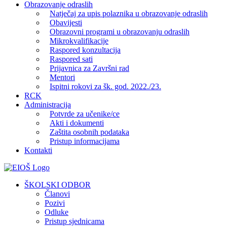
Obrazovanje odraslih
Natječaj za upis polaznika u obrazovanje odraslih
Obavijesti
Obrazovni programi u obrazovanju odraslih
Mikrokvalifikacije
Raspored konzultacija
Raspored sati
Prijavnica za Završni rad
Mentori
Ispitni rokovi za šk. god. 2022./23.
RCK
Administracija
Potvrde za učenike/ce
Akti i dokumenti
Zaštita osobnih podataka
Pristup informacijama
Kontakti
Facebook
YouTube
X
Pinterest
ŠKOLSKI ODBOR
Članovi
Pozivi
Odluke
Pristup sjednicama