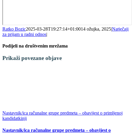
Ratko Bozic
2025-03-28T19:27:14+01:00
14 ožujka, 2025
|
Natječaji
za prijam u radni odnos
|
Podijeli na društvenim mrežama
Facebook
X
LinkedIn
WhatsApp
Tumblr
Pinterest
Email:
Prikaži povezane objave
Nastavnik/ica računalne grupe predmeta – obavijest o primljenoj
kandidatkinji
Nastavnik/ica računalne grupe predmeta – obavijest o