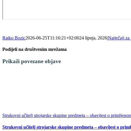
Ratko Bozic
2026-06-25T11:16:21+02:00
24 lipnja, 2026
|
Natječaji za
Podijeli na društvenim mrežama
Facebook
X
LinkedIn
WhatsApp
Tumblr
Pinterest
Email:
Prikaži povezane objave
Strukovni učitelj strojarske skupine predmeta – obavijest o primljeno
Strukovni učitelj strojarske skupine predmeta – obavijest o pri