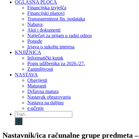
OGLASNA PLOČA
Financijska izvješća
Financijski planovi
Transparentnost fin. podataka
Nabava
Akti i dokumenti
Natječaji za prijam u radni odnos
Ponude
Izjava o sukobu interesa
KNJIŽNICA
Informatički kutak
Popis udžbenika za 2026./27.
Zanimljivosti
NASTAVA
Obavijesti
Maturanti
Državna matura
Nastavak obrazovanja
Nastava na daljinu
e-učenje
Traži...
Nastavnik/ica računalne grupe predmeta – 