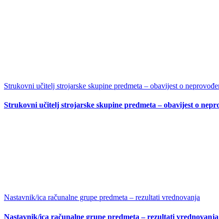
Strukovni učitelj strojarske skupine predmeta – obavijest o neprovođen
Strukovni učitelj strojarske skupine predmeta – obavijest o nepr
Nastavnik/ica računalne grupe predmeta – rezultati vrednovanja
Nastavnik/ica računalne grupe predmeta – rezultati vrednovanja