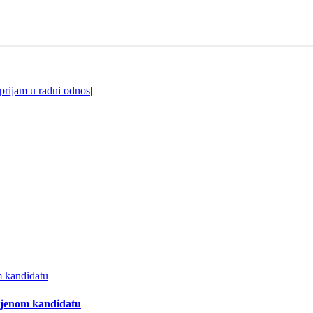
 prijam u radni odnos
|
m kandidatu
mljenom kandidatu