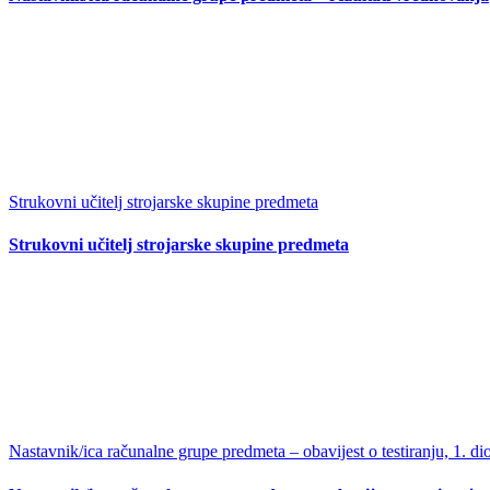
Strukovni učitelj strojarske skupine predmeta
Strukovni učitelj strojarske skupine predmeta
Nastavnik/ica računalne grupe predmeta – obavijest o testiranju, 1. di