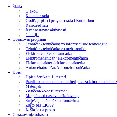
Skip
Škola
to
O školi
content
Kalendar rada
Godišnji plan i program rada i Kurikulum
Raspored sati
Izvannastavne aktivnosti
Galerija
Obrazovni programi
Tehničar / tehničarka za informacijske tehnologije
Tehničar / tehničarka za mehatroniku
Elektroničar / elektroničarka
Elektromehaničar / elektromehničarka
Elektroinstalater / elektroinstalaterka
Automehatroničar/Automehatroničarka
Upisi
Upis učenika u 1. razred
Pravilnik o elementima i kriterijima za izbor kandidata z
Materijali
Za učeni-ke-ce 8. razreda
Mogućnosti nastavka školovanja
Smještaj u učeničkim domovima
Zašto baš EIOŠ?
Iz Škole na posao
Obrazovanje odraslih