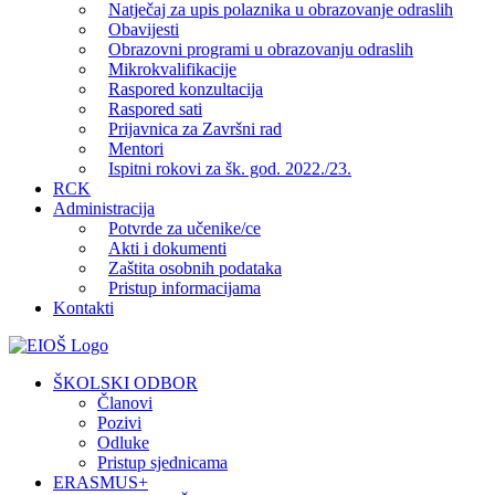
Natječaj za upis polaznika u obrazovanje odraslih
Obavijesti
Obrazovni programi u obrazovanju odraslih
Mikrokvalifikacije
Raspored konzultacija
Raspored sati
Prijavnica za Završni rad
Mentori
Ispitni rokovi za šk. god. 2022./23.
RCK
Administracija
Potvrde za učenike/ce
Akti i dokumenti
Zaštita osobnih podataka
Pristup informacijama
Kontakti
Facebook
YouTube
X
Pinterest
ŠKOLSKI ODBOR
Članovi
Pozivi
Odluke
Pristup sjednicama
ERASMUS+