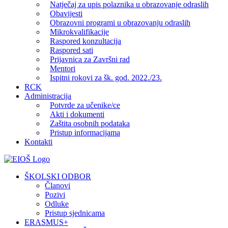
Natječaj za upis polaznika u obrazovanje odraslih
Obavijesti
Obrazovni programi u obrazovanju odraslih
Mikrokvalifikacije
Raspored konzultacija
Raspored sati
Prijavnica za Završni rad
Mentori
Ispitni rokovi za šk. god. 2022./23.
RCK
Administracija
Potvrde za učenike/ce
Akti i dokumenti
Zaštita osobnih podataka
Pristup informacijama
Kontakti
Facebook
YouTube
X
Pinterest
ŠKOLSKI ODBOR
Članovi
Pozivi
Odluke
Pristup sjednicama
ERASMUS+