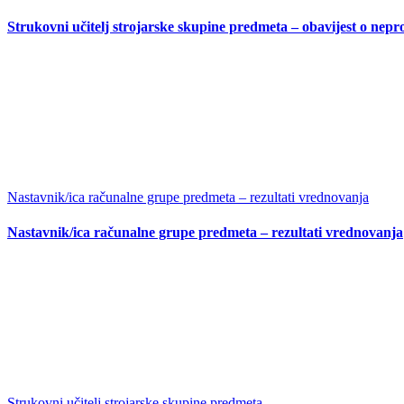
Strukovni učitelj strojarske skupine predmeta – obavijest o nepr
Nastavnik/ica računalne grupe predmeta – rezultati vrednovanja
Nastavnik/ica računalne grupe predmeta – rezultati vrednovanja
Strukovni učitelj strojarske skupine predmeta