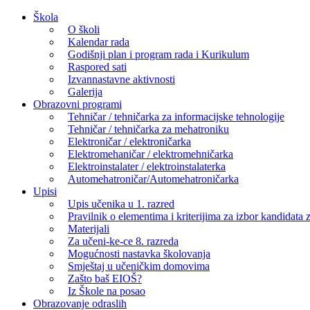
Skip
Škola
to
O školi
content
Kalendar rada
Godišnji plan i program rada i Kurikulum
Raspored sati
Izvannastavne aktivnosti
Galerija
Obrazovni programi
Tehničar / tehničarka za informacijske tehnologije
Tehničar / tehničarka za mehatroniku
Elektroničar / elektroničarka
Elektromehaničar / elektromehničarka
Elektroinstalater / elektroinstalaterka
Automehatroničar/Automehatroničarka
Upisi
Upis učenika u 1. razred
Pravilnik o elementima i kriterijima za izbor kandidata z
Materijali
Za učeni-ke-ce 8. razreda
Mogućnosti nastavka školovanja
Smještaj u učeničkim domovima
Zašto baš EIOŠ?
Iz Škole na posao
Obrazovanje odraslih