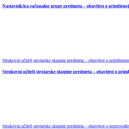
Nastavnik/ica računalne grupe predmeta – obavijest o primljenoj
Strukovni učitelj strojarske skupine predmeta – obavijest o primljeno
Strukovni učitelj strojarske skupine predmeta – obavijest o pri
Strukovni učitelj strojarske skupine predmeta – obavijest o neprovođen