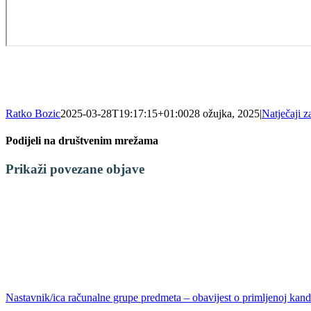
Ratko Bozic
2025-03-28T19:17:15+01:00
28 ožujka, 2025
|
Natječaji z
Podijeli na društvenim mrežama
Facebook
X
LinkedIn
WhatsApp
Tumblr
Pinterest
Email:
Prikaži povezane objave
Nastavnik/ica računalne grupe predmeta – obavijest o primljenoj kandi