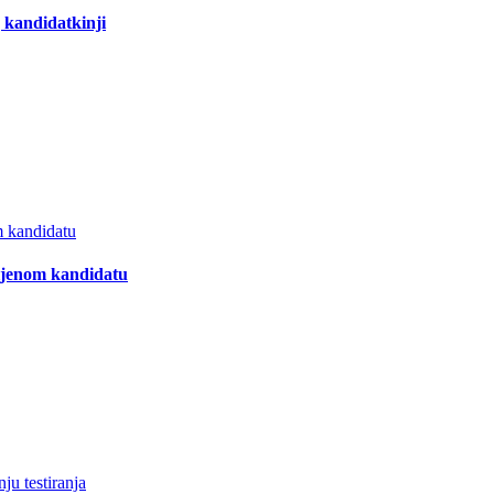
 kandidatkinji
m kandidatu
mljenom kandidatu
ju testiranja