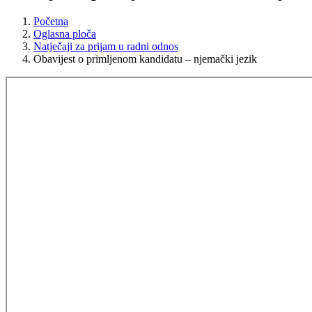
Početna
Oglasna ploča
Natječaji za prijam u radni odnos
Obavijest o primljenom kandidatu – njemački jezik