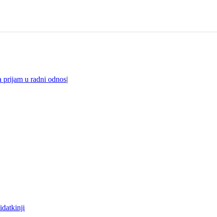
a prijam u radni odnos
|
datkinji