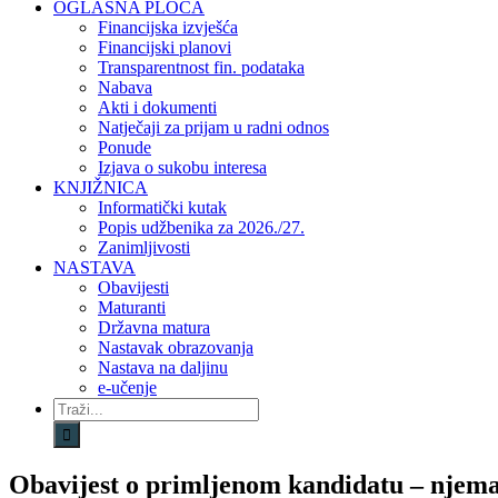
OGLASNA PLOČA
Financijska izvješća
Financijski planovi
Transparentnost fin. podataka
Nabava
Akti i dokumenti
Natječaji za prijam u radni odnos
Ponude
Izjava o sukobu interesa
KNJIŽNICA
Informatički kutak
Popis udžbenika za 2026./27.
Zanimljivosti
NASTAVA
Obavijesti
Maturanti
Državna matura
Nastavak obrazovanja
Nastava na daljinu
e-učenje
Traži...
Obavijest o primljenom kandidatu – njema