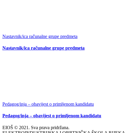
Nastavnik/ica računalne grupe predmeta
Nastavnik/ica računalne grupe predmeta
Pedagog/inja – obavijest o primljenom kandidatu
Pedagog/inja – obavijest o primljenom kandidatu
EIOŠ © 2021. Sva prava pridržana.
ELEKTROINDUSTRIJSKA I OBRTNIČKA ŠKOLA RIJEKA