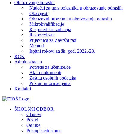
Obrazovanje odraslih
Natječaj za upis polaznika u obrazovanje odraslih
Obavijesti
Obrazovni programi u obrazovanju odraslih
Mikrokvalifikacije
Raspored konzultacija
Raspored sati
Prijavnica za Završni rad
Mentori
Ispitni rokovi za šk. god. 2022./23.
RCK
Administracija
Potvrde za učenike/ce
Akti i dokumenti
Zaštita osobnih podataka
Pristup informacijama
Kontakti
Facebook
YouTube
X
Pinterest
ŠKOLSKI ODBOR
Članovi
Pozivi
Odluke
Pristup sjednicama