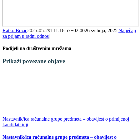
Ratko Bozic
2025-05-29T11:16:57+02:00
26 svibnja, 2025
|
Natječaji
za prijam u radni odnos
|
Podijeli na društvenim mrežama
Facebook
X
LinkedIn
WhatsApp
Tumblr
Pinterest
Email:
Prikaži povezane objave
Nastavnik/ica računalne grupe predmeta – obavijest o primljenoj
kandidatkinji
Nastavnik/ica računalne grupe predmeta – obavijest o