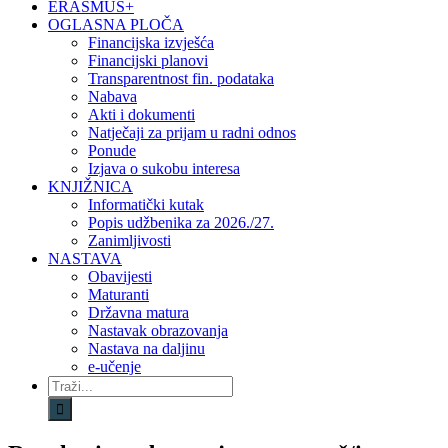
ERASMUS+
OGLASNA PLOČA
Financijska izvješća
Financijski planovi
Transparentnost fin. podataka
Nabava
Akti i dokumenti
Natječaji za prijam u radni odnos
Ponude
Izjava o sukobu interesa
KNJIŽNICA
Informatički kutak
Popis udžbenika za 2026./27.
Zanimljivosti
NASTAVA
Obavijesti
Maturanti
Državna matura
Nastavak obrazovanja
Nastava na daljinu
e-učenje
Traži...