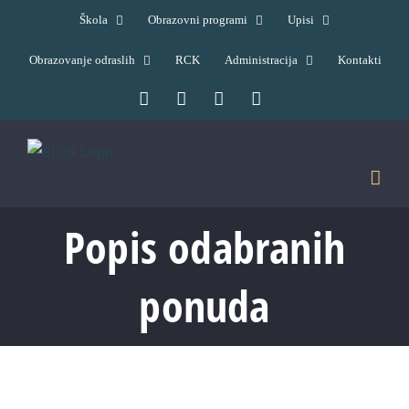
Skip
Škola
Obrazovni programi
Upisi
to
Obrazovanje odraslih
RCK
Administracija
Kontakti
content
Facebook
YouTube
X
Pinterest
Popis odabranih
ponuda