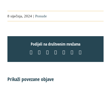
8 siječnja, 2024
|
Ponude
Podijeli na društvenim mrežama
Facebook
X
LinkedIn
WhatsApp
Tumblr
Pinterest
Email:
Prikaži povezane objave