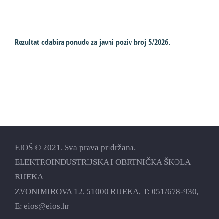
Rezultat odabira ponude za javni poziv broj 5/2026.
P
EIOŠ © 2021. Sva prava pridržana.
ELEKTROINDUSTRIJSKA I OBRTNIČKA ŠKOLA
RIJEKA
ZVONIMIROVA 12, 51000 RIJEKA, T:
051/678-930
,
E:
eios@eios.hr