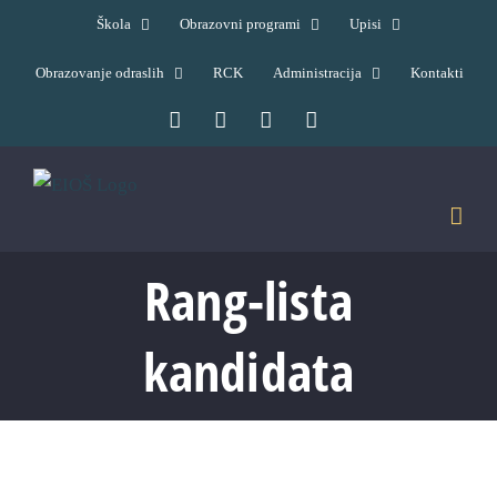
Skip
Škola
Obrazovni programi
Upisi
to
Obrazovanje odraslih
RCK
Administracija
Kontakti
content
Facebook
YouTube
X
Pinterest
Rang-lista
kandidata