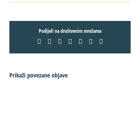
Podijeli na društvenim mrežama
Facebook
X
LinkedIn
WhatsApp
Tumblr
Pinterest
Email:
Prikaži povezane objave