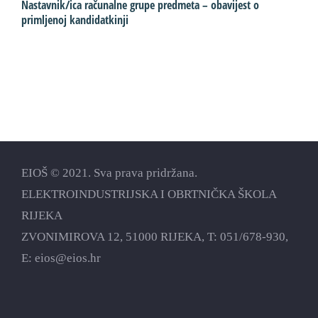
Nastavnik/ica računalne grupe predmeta – obavijest o
S
primljenoj kandidatkinji
p
EIOŠ © 2021. Sva prava pridržana.
ELEKTROINDUSTRIJSKA I OBRTNIČKA ŠKOLA
RIJEKA
ZVONIMIROVA 12, 51000 RIJEKA, T:
051/678-930
,
E:
eios@eios.hr