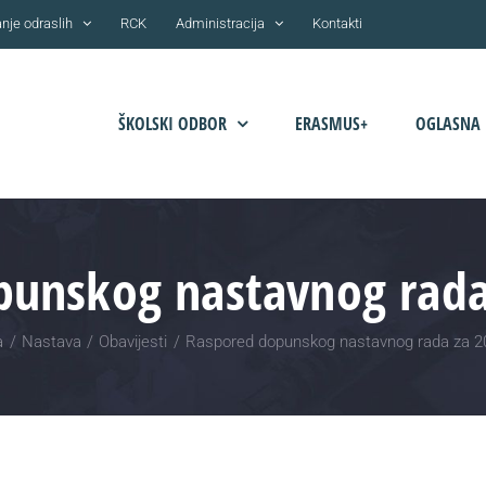
nje odraslih
RCK
Administracija
Kontakti
ŠKOLSKI ODBOR
ERASMUS+
OGLASNA 
unskog nastavnog rada
a
Nastava
Obavijesti
Raspored dopunskog nastavnog rada za 2