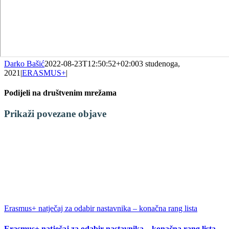
Darko Bašić
2022-08-23T12:50:52+02:00
3 studenoga,
2021
|
ERASMUS+
|
Podijeli na društvenim mrežama
Facebook
X
LinkedIn
WhatsApp
Tumblr
Pinterest
Email:
Prikaži povezane objave
Erasmus+ natječaj za odabir nastavnika – konačna rang lista
Erasmus+ natječaj za odabir nastavnika – konačna rang lista