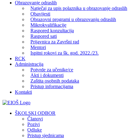
Obrazovanje odraslih
Natječaj za upis polaznika u obrazovanje odraslih
Obavijesti
Obrazovni programi u obrazovanju odraslih
Mikrokvalifikacije
Raspored konzultacija
Raspored sati
Prijavnica za Završni rad
Mentori
Ispitni rokovi za šk. god. 2022./23.
RCK
Administracija
Potvrde za učenike/ce
Akti i dokumenti
Zaštita osobnih podataka
Pristup informacijama
Kontakti
Facebook
YouTube
X
Pinterest
ŠKOLSKI ODBOR
Članovi
Pozivi
Odluke
Pristup sjednicama