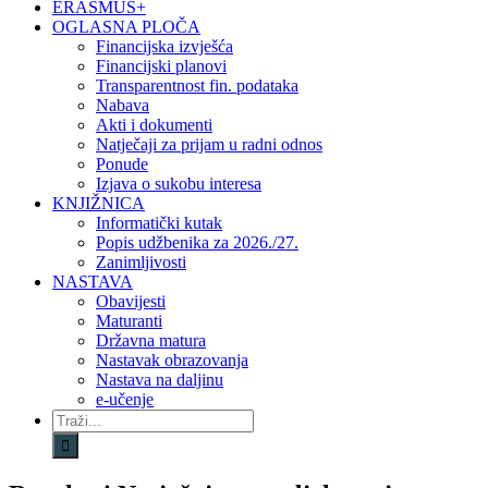
ERASMUS+
OGLASNA PLOČA
Financijska izvješća
Financijski planovi
Transparentnost fin. podataka
Nabava
Akti i dokumenti
Natječaji za prijam u radni odnos
Ponude
Izjava o sukobu interesa
KNJIŽNICA
Informatički kutak
Popis udžbenika za 2026./27.
Zanimljivosti
NASTAVA
Obavijesti
Maturanti
Državna matura
Nastavak obrazovanja
Nastava na daljinu
e-učenje
Traži...