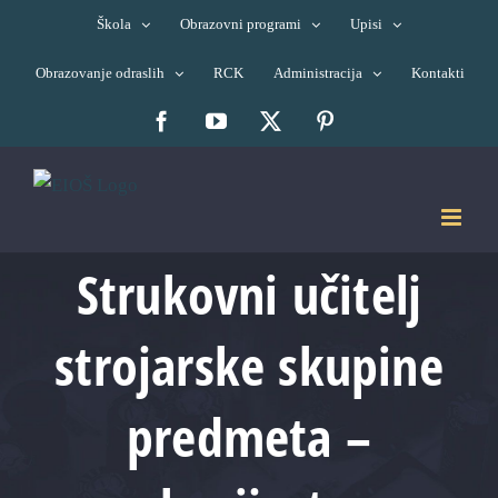
Skip
Škola
Obrazovni programi
Upisi
to
Obrazovanje odraslih
RCK
Administracija
Kontakti
content
Facebook
YouTube
X
Pinterest
Strukovni učitelj
strojarske skupine
predmeta –