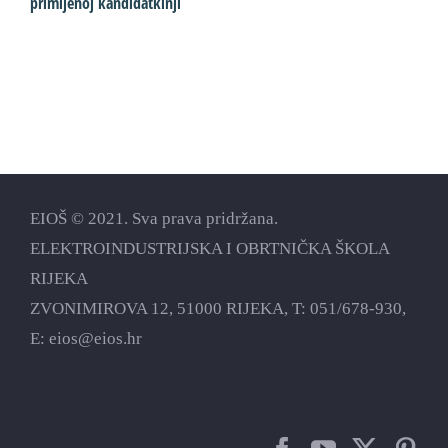
primljenoj kandidatkinji
p
EIOŠ © 2021. Sva prava pridržana.
ELEKTROINDUSTRIJSKA I OBRTNIČKA ŠKOLA
RIJEKA
ZVONIMIROVA 12, 51000 RIJEKA, T:
051/678-930
,
E:
eios@eios.hr