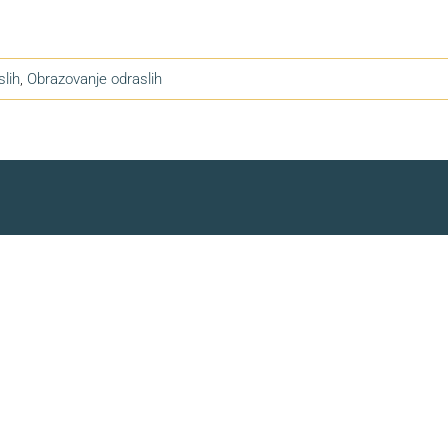
slih
,
Obrazovanje odraslih