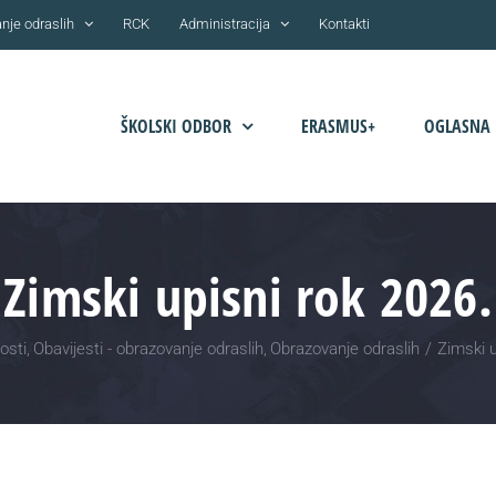
nje odraslih
RCK
Administracija
Kontakti
ŠKOLSKI ODBOR
ERASMUS+
OGLASNA 
Zimski upisni rok 2026.
osti
Obavijesti - obrazovanje odraslih
Obrazovanje odraslih
Zimski u