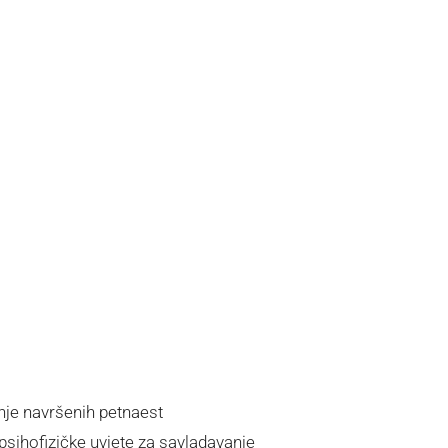
nje navršenih petnaest
psihofizičke uvjete za savladavanje