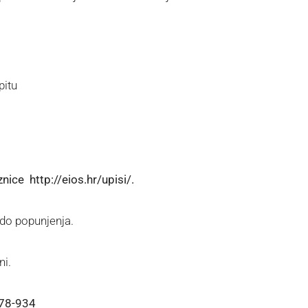
pitu
znice http://eios.hr/upisi/.
 do popunjenja.
ni.
678-934