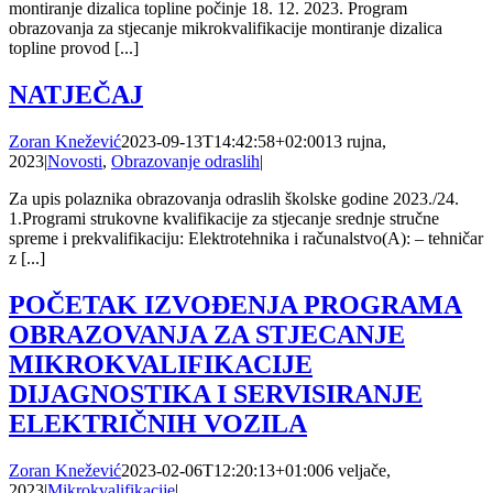
montiranje dizalica topline počinje 18. 12. 2023. Program
obrazovanja za stjecanje mikrokvalifikacije montiranje dizalica
topline provod [...]
NATJEČAJ
Zoran Knežević
2023-09-13T14:42:58+02:00
13 rujna,
2023
|
Novosti
,
Obrazovanje odraslih
|
Za upis polaznika obrazovanja odraslih školske godine 2023./24.
1.Programi strukovne kvalifikacije za stjecanje srednje stručne
spreme i prekvalifikaciju: Elektrotehnika i računalstvo(A): – tehničar
z [...]
POČETAK IZVOĐENJA PROGRAMA
OBRAZOVANJA ZA STJECANJE
MIKROKVALIFIKACIJE
DIJAGNOSTIKA I SERVISIRANJE
ELEKTRIČNIH VOZILA
Zoran Knežević
2023-02-06T12:20:13+01:00
6 veljače,
2023
|
Mikrokvalifikacije
|