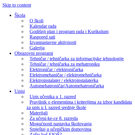
Skip to content
Škola
O školi
Kalendar rada
Godišnji plan i program rada i Kurikulum
Raspored sati
Izvannastavne aktivnosti
Galerija
Obrazovni programi
Tehničar / tehničarka za informacijske tehnologije
Tehničar / tehničarka za mehatroniku
Elektroničar / elektroničarka
Elektromehaničar / elektromehničarka
Elektroinstalater / elektroinstalaterka
Automehatroničar/Automehatroničarka
Upisi
Upis učenika u 1. razred
Pravilnik o elementima i kriterijima za izbor kandidata
za upis u I. razred srednje škole
Materijali
Za učeni-ke-ce 8. razreda
Mogućnosti nastavka školovanja
Smještaj u učeničkim domovima
Zašto baš EIOŠ?