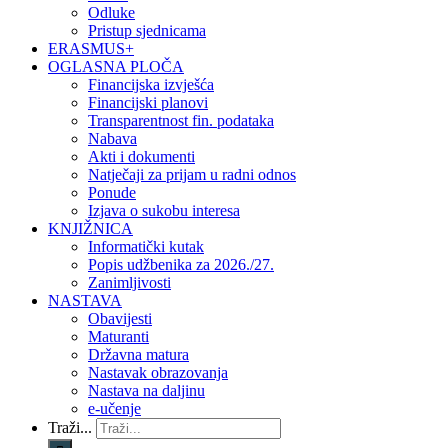
Odluke
Pristup sjednicama
ERASMUS+
OGLASNA PLOČA
Financijska izvješća
Financijski planovi
Transparentnost fin. podataka
Nabava
Akti i dokumenti
Natječaji za prijam u radni odnos
Ponude
Izjava o sukobu interesa
KNJIŽNICA
Informatički kutak
Popis udžbenika za 2026./27.
Zanimljivosti
NASTAVA
Obavijesti
Maturanti
Državna matura
Nastavak obrazovanja
Nastava na daljinu
e-učenje
Traži...