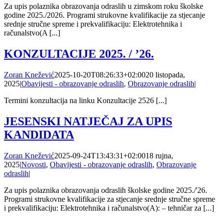
Za upis polaznika obrazovanja odraslih u zimskom roku školske
godine 2025./2026. Programi strukovne kvalifikacije za stjecanje
srednje stručne spreme i prekvalifikaciju: Elektrotehnika i
računalstvo(A [...]
KONZULTACIJE 2025. / ’26.
Zoran Knežević
2025-10-20T08:26:33+02:00
20 listopada,
2025
|
Obavijesti - obrazovanje odraslih
,
Obrazovanje odraslih
|
Termini konzultacija na linku Konzultacije 2526 [...]
JESENSKI NATJEČAJ ZA UPIS
KANDIDATA
Zoran Knežević
2025-09-24T13:43:31+02:00
18 rujna,
2025
|
Novosti
,
Obavijesti - obrazovanje odraslih
,
Obrazovanje
odraslih
|
Za upis polaznika obrazovanja odraslih školske godine 2025./'26.
Programi strukovne kvalifikacije za stjecanje srednje stručne spreme
i prekvalifikaciju: Elektrotehnika i računalstvo(A): – tehničar za [...]