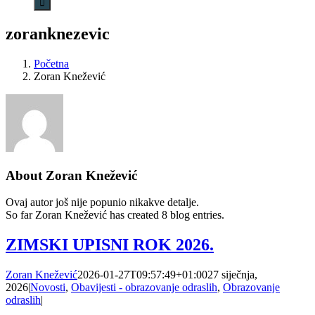
zoranknezevic
Početna
Zoran Knežević
About
Zoran Knežević
Ovaj autor još nije popunio nikakve detalje.
So far Zoran Knežević has created 8 blog entries.
ZIMSKI UPISNI ROK 2026.
Zoran Knežević
2026-01-27T09:57:49+01:00
27 siječnja,
2026
|
Novosti
,
Obavijesti - obrazovanje odraslih
,
Obrazovanje
odraslih
|