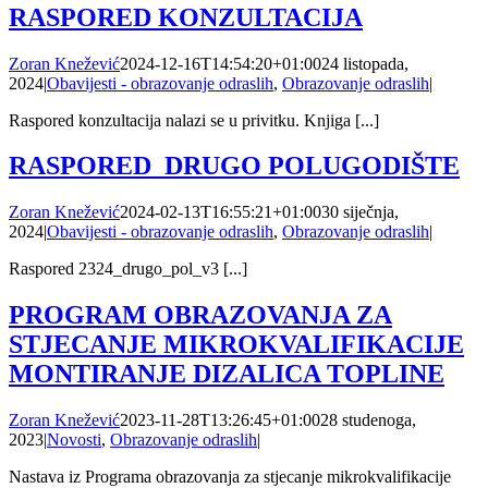
RASPORED KONZULTACIJA
Zoran Knežević
2024-12-16T14:54:20+01:00
24 listopada,
2024
|
Obavijesti - obrazovanje odraslih
,
Obrazovanje odraslih
|
Raspored konzultacija nalazi se u privitku. Knjiga [...]
RASPORED_DRUGO POLUGODIŠTE
Zoran Knežević
2024-02-13T16:55:21+01:00
30 siječnja,
2024
|
Obavijesti - obrazovanje odraslih
,
Obrazovanje odraslih
|
Raspored 2324_drugo_pol_v3 [...]
PROGRAM OBRAZOVANJA ZA
STJECANJE MIKROKVALIFIKACIJE
MONTIRANJE DIZALICA TOPLINE
Zoran Knežević
2023-11-28T13:26:45+01:00
28 studenoga,
2023
|
Novosti
,
Obrazovanje odraslih
|
Nastava iz Programa obrazovanja za stjecanje mikrokvalifikacije