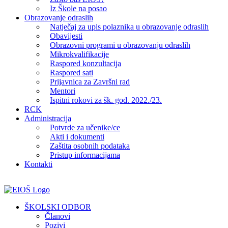
Iz Škole na posao
Obrazovanje odraslih
Natječaj za upis polaznika u obrazovanje odraslih
Obavijesti
Obrazovni programi u obrazovanju odraslih
Mikrokvalifikacije
Raspored konzultacija
Raspored sati
Prijavnica za Završni rad
Mentori
Ispitni rokovi za šk. god. 2022./23.
RCK
Administracija
Potvrde za učenike/ce
Akti i dokumenti
Zaštita osobnih podataka
Pristup informacijama
Kontakti
Facebook
YouTube
X
Pinterest
ŠKOLSKI ODBOR
Članovi
Pozivi