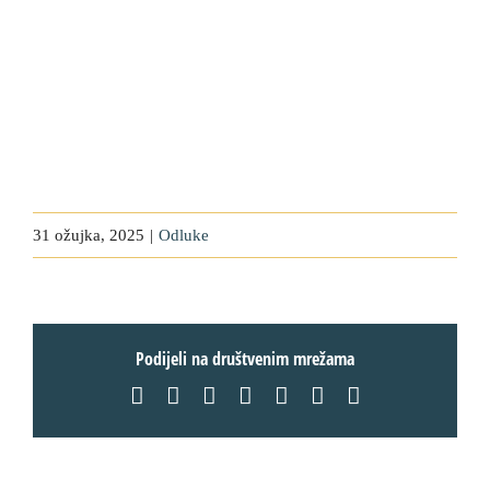
31 ožujka, 2025
|
Odluke
Podijeli na društvenim mrežama
Facebook
X
LinkedIn
WhatsApp
Tumblr
Pinterest
Email: