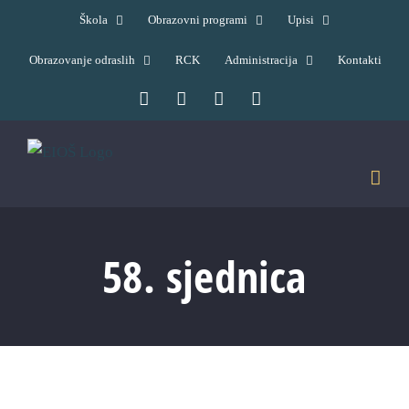
Skip
Škola
Obrazovni programi
Upisi
to
Obrazovanje odraslih
RCK
Administracija
Kontakti
content
Facebook
YouTube
X
Pinterest
58. sjednica